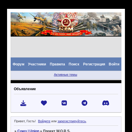
Форум
Участники
Правила
Поиск
Регистрация
Войти
Активные темы
Объявление
Привет, Гость!
Войдите
или
зарегистрируйтесь
.
»
Союз | Union
»
Проект W.O.R.S.