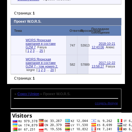
Страница:
1
Проект W.O.R.S.
Последнее
Тема
Ответов
Просмотров
сообщение
WORS Японская
кампания в составе
2018-10-21
747
53913
GZM 7
Fasya
12:43:06
Алекс
[
1
2
3
…
25
]
WORS Японская
кампания в составе
2017-12-22
582
57889
GZM 7 - том номер 2.
13:58:27
Fasya
kirgre
[
1
2
3
…
20
]
Страница:
1
»
Союз | Union
»
Проект W.O.R.S.
создать форум