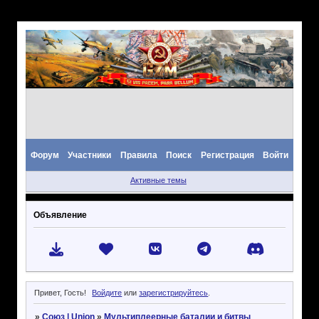
Форум
Участники
Правила
Поиск
Регистрация
Войти
Активные темы
Объявление
Привет, Гость!
Войдите
или
зарегистрируйтесь
.
»
Союз | Union
»
Мультиплеерные баталии и битвы