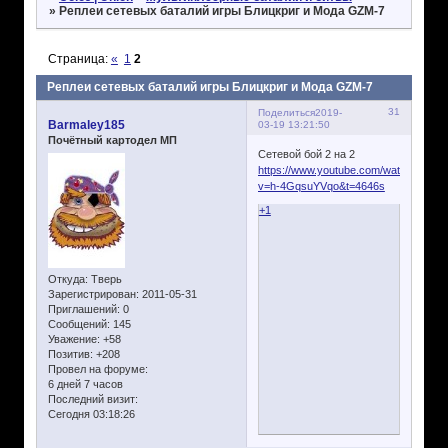
»
Реплеи сетевых баталий игры Блицкриг и Мода GZM-7
Страница:
«
1
2
Реплеи сетевых баталий игры Блицкриг и Мода GZM-7
31
Поделиться
2019-
Barmaley185
03-19 13:21:50
Почётный картодел МП
Сетевой бой 2 на 2
https://www.youtube.com/watch?
v=h-4GqsuYVqo&t=4646s
+1
Откуда:
Тверь
Зарегистрирован
: 2011-05-31
Приглашений:
0
Сообщений:
145
Уважение:
+58
Позитив:
+208
Провел на форуме:
6 дней 7 часов
Последний визит:
Сегодня 03:18:26