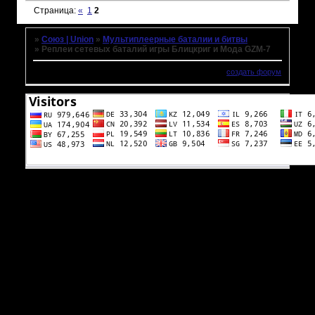
Страница:
«
1
2
»
Союз | Union
»
Мультиплеерные баталии и битвы
»
Реплеи сетевых баталий игры Блицкриг и Мода GZM-7
создать форум