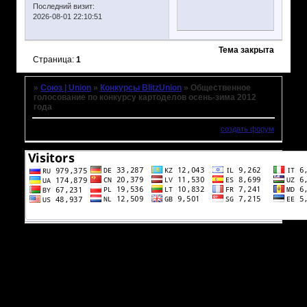
Последний визит:
2026-08-01 22:10:51
Тема закрыта
Страница:
1
»
Союз | Union
»
Конкурсы BlitzUnion
»
Общественное
голосование по конкурсу картоделов осень-зима 2012
года
создать форум