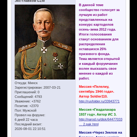
Экс-главком GZM
В данной теме
сообщество голосует за
лучшую из работ
представленных на
конкурс картоделов
осень-зима 2012 года.
Итоги голосования
станут основанием для
распределения
оставшихся 25%
призового фонда.
Тема является открытой
и каждый форумчанин
волен высказать свое
мнение о каждой из
работ.
Откуда:
Минск
Миссия «Пелелиу,
Зарегистрирован
: 2007-03-21
сентябрь 1944 года».
Приглашений:
0
Автор Soldier110.
Сообщений:
4793
Уважение:
+3762
http://rusfolder.ru/33943771
Позитив:
+2370
Миссия «Гвадалахара
Пол:
Мужской
1937 год». Автор ИС 3.
Провел на форуме:
http://narod.ru/disk/64477033001.694f
6 дней 22 часа
Последний визит:
… 2.pak.html
2026-08-01 22:10:51
Миссия «Через Зеелов на