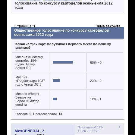
голосование по конкурсу картоделов осень-зима 2012
года
Страница:
1
Тема закрыта
Общественное голосование по конкурсу картоделов
осень-зима 2012 года
Какая из трех карт заслуживает первого места по вашему
мнению?
Миссия «Пелелиу,
сентябрь 1944
66% - 6
года». Автор
Soldier110
Миссия
«Гвадалахара 1937
22% - 2
год». Автор ИС 3
Миссия «Через
Зеелов на
11% - 1
Берлин». Автор
yersinia
Голосов:
9
;
Проголосовали:
13
1
Поделиться
2012-
AlexGENERAL_Z
12-26 20:17:28