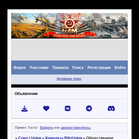
Форум
Участники
Правила
Поиск
Регистрация
Войти
Активные темы
Объявление
Привет, Гость!
Войдите
или
зарегистрируйтесь
.
»
Союз | Union
»
Конкурсы BlitzUnion
»
Общественное