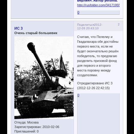
Берлин». Автор yersinia.
http://rusfolder.com/34171955
0
2
Поделиться
2012-
ИС 3
12-26 20:43:10
Очень старый большевик
Считаю, что Пелелиу и
Гвадалахара обе достойны
первого места, если не
будет окончательно решён
победитель, то предлагаю
разделить призовой фонд
для первого и второго
места поровну между
создателями.
Отредактировано ИС 3
(2012-12-26 22:42:15)
0
Откуда:
Москва
Зарегистрирован
: 2010-02-06
Приглашений:
0