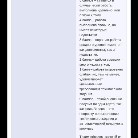
5 баллов – ставится в
случае, если работа
выполнена идеально, или
близко к тому.
4 балла – работа
выполнена отлично, но
имеет некоторые
недостатки.
3 балла – хорошая работа
среднего уровня, имеются
как достоинства, так и
недостатки.
2 балла – работа содержит
много недостатков.
1 балл – работа откровенно
слабая, но, тем не менее,
удовлетворяет
минимальным
требованиям технического
задания.
0 баллов – такой оценки не
получит ни одна карта, так
как ноль баллов – это
попросту не выполнение
технического задания и
автоматический недопуск к
конкурсу.
Таким образом, каждый из