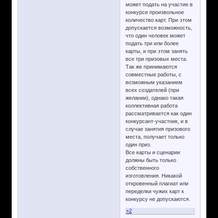
может подать на участие в
конкурсе произвольное
количество карт. При этом
допускается возможность,
что один человек может
подать три или более
карты, и при этом занять
все три призовых места.
Так же принимаются
совместные работы, с
возможным указанием
всех создателей (при
желании), однако такая
коллективная работа
рассматривается как один
конкурсант-участник, и в
случае занятия призового
места, получает только
один приз.
Все карты и сценарии
должны быть только
собственного
изготовления. Никакой
откровенный плагиат или
переделки чужих карт к
конкурсу не допускаются.
+2