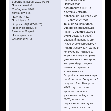
Зарегистрирован
: 2010-02-06
Первый этап –
Приглашений:
0
подготовительный. Он
Сообщений:
1028
длится с момента
Уважение:
+780
объявления конкурса и до
Позитив:
+473
31 марта 2023 года. В
Пол:
Мужской
течение данного этапа
Возраст:
28
[1997-10-26]
Провел на форуме:
участники, пожелавшие
2 месяца 27 дней
принять участие, должны
Последний визит:
будут создать игровой
Сегодня 03:17:35
сценарий, прислать его
главе судейского жюри, и
подать заявку на участие в
конкурсе не позднее 23
марта. В конкурсе примут
участие только те карты,
которые будут поданы
именно во время 1-го
этапа конкурса.
Второй этап – оценка карт
сообществом. Он длится 3
недели с 1 по 20 апреля
2023 года. Во время
данного этапа, все
участники сообщества
GZM, желающие
поучаствовать в оценке
карт, смогут скачать,
поиграть и оценить работы