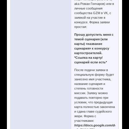
aka Роман Гончаров) или в
личные сообщения
сообщества GZM в VK, с
заявкой на участие в
конкурсе. Форма заявки
простая:
Прошу допустить меня с
темой сценария (или
карты) «название
сценария» к конкурсу
картостроителей.
*Ссылка на карту/
сценарий если есть*
После подачи заявки в
специальную форму будет
занесено имя участника,
название сценария и
степень готовности
миссии. Заявку можно
подавать повторно при
условии, что предыдущая
карта полностью закончена
и сдана главе судейского
жюри. Форма с
участниками:
https://docs.google.com/documen