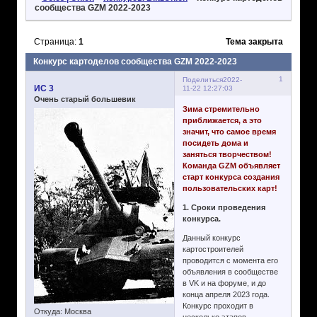
сообщества GZM 2022-2023
Страница:
1
Тема закрыта
Конкурс картоделов сообщества GZM 2022-2023
1
Поделиться
2022-
ИС 3
11-22 12:27:03
Очень старый большевик
Зима стремительно
приближается, а это
значит, что самое время
посидеть дома и
заняться творчеством!
Команда GZM объявляет
старт конкурса создания
пользовательских карт!
1. Сроки проведения
конкурса.
Данный конкурс
картостроителей
проводится с момента его
объявления в сообществе
в VK и на форуме, и до
конца апреля 2023 года.
Конкурс проходит в
Откуда:
Москва
несколько этапов.