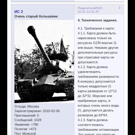
2
Поделиться
2022-
ИС 3
11-22 12:31:37
Очень старый большевик
4. Техническое задание.
4.1. Требования к карте:
4.1.1. Карта должна быть
нарисована только на
ресурсах GZM версии 11
или выше. Никакие другие
дополнительные ресурсы
при отрисовке карты не
допускаются.
4.1.2. Карта должна
удовлетворять
требованиям размерности.
К конкурсу допускаются
только квадратные (!)
карты размером от 12*12
до 32*32. Морские или
прибрежные карты, в
которых очень много воды
Откуда:
Москва
(!), допускается делать
Зарегистрирован
: 2010-02-06
размером до 64*64.
Приглашений:
0
Сообщений:
1028
4.1.3. Карта должна
Уважение:
+780
соответствовать
Позитив:
+473
требованиям оптимизации.
Пол:
Мужской
Это значит, что карта не