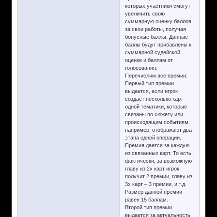
которых участники смогут
увеличить свою
суммарную оценку баллов
за свои работы, получая
бонусные баллы. Данные
баллы будут прибавлены к
суммарной судейской
оценке и баллам от
голосования.
Перечислим все премии:
Первый тип премии
выдается, если игрок
создает несколько карт
одной тематики, которые
связаны по сюжету или
происходящим событиям,
например, отображают два
этапа одной операции.
Премия дается за каждую
из связанных карт. То есть,
фактически, за возможную
главу из 2х карт игрок
получит 2 премии, главу из
3х карт – 3 премии, и т.д.
Размер данной премии
равен 15 баллам.
Второй тип премии
выдается за актуальность