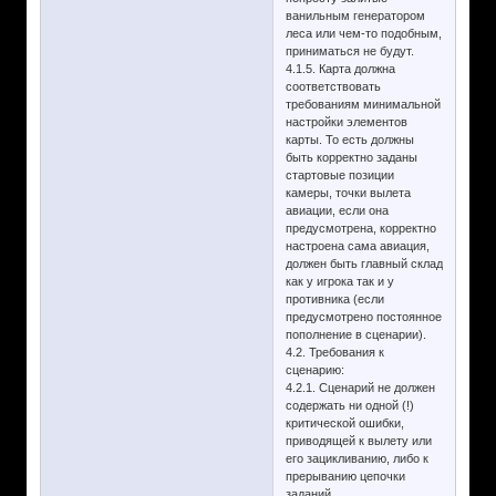
ванильным генератором
леса или чем-то подобным,
приниматься не будут.
4.1.5. Карта должна
соответствовать
требованиям минимальной
настройки элементов
карты. То есть должны
быть корректно заданы
стартовые позиции
камеры, точки вылета
авиации, если она
предусмотрена, корректно
настроена сама авиация,
должен быть главный склад
как у игрока так и у
противника (если
предусмотрено постоянное
пополнение в сценарии).
4.2. Требования к
сценарию:
4.2.1. Сценарий не должен
содержать ни одной (!)
критической ошибки,
приводящей к вылету или
его зацикливанию, либо к
прерыванию цепочки
заданий.