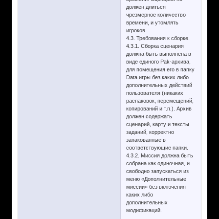
должен длиться
чрезмерное количество
времени, и утомлять
игроков.
4.3. Требования к сборке.
4.3.1. Сборка сценария
должна быть выполнена в
виде единого Pak-архива,
для помещения его в папку
Data игры без каких либо
дополнительных действий
пользователя (никаких
распаковок, перемещений,
копирований и т.п.). Архив
должен содержать
сценарий, карту и тексты
заданий, корректно
запакованные в
соответствующие папки.
4.3.2. Миссия должна быть
собрана как одиночная, и
свободно запускаться из
меню «Дополнительные
миссии» без включения
каких либо
дополнительных
модификаций.