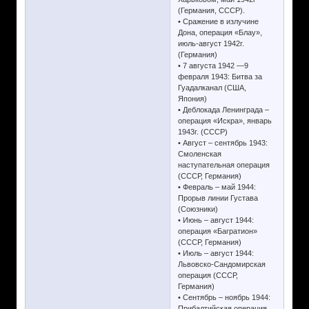
(Германия, СССР).
• Сражение в излучине
Дона, операция «Блау»,
июль-август 1942г.
(Германия)
• 7 августа 1942 —9
февраля 1943: Битва за
Гуадалканал (США,
Япония)
• Деблокада Ленинграда –
операция «Искра», январь
1943г. (СССР)
• Август – сентябрь 1943:
Смоленская
наступательная операция
(СССР, Германия)
• Февраль – май 1944:
Прорыв линии Густава
(Союзники)
• Июнь – август 1944:
операция «Багратион»
(СССР, Германия)
• Июль – август 1944:
Львовско-Сандомирская
операция (СССР,
Германия)
• Сентябрь – ноябрь 1944:
Прибалтийская операция