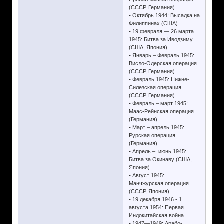
(СССР, Германия)
• Октябрь 1944: Высадка на
Филиппинах (США)
• 19 февраля — 26 марта
1945: Битва за Иводзиму
(США, Япония)
• Январь – Февраль 1945:
Висло-Одерская операция
(СССР, Германия)
• Февраль 1945: Нижне-
Силезская операция
(СССР, Германия)
• Февраль – март 1945:
Маас-Рейнская операция
(Германия)
• Март – апрель 1945:
Рурская операция
(Германия)
• Апрель – июнь 1945:
Битва за Окинаву (США,
Япония)
• Август 1945:
Манчжурская операция
(СССР, Япония)
• 19 декабря 1946 - 1
августа 1954: Первая
Индокитайская война.
• 1947—1949: Арабо-