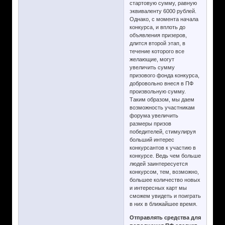
стартовую сумму, равную
эквиваленту 6000 рублей.
Однако, с момента начала
конкурса, и вплоть до
объявления призеров,
длится второй этап, в
течение которого все
желающие, могут
увеличить сумму
призового фонда конкурса,
добровольно внеся в ПФ
произвольную сумму.
Таким образом, мы даем
возможность участникам
форума увеличить
размеры призов
победителей, стимулируя
больший интерес
конкурсантов к участию в
конкурсе. Ведь чем больше
людей заинтересуется
конкурсом, тем, возможно,
большее количество новых
и интересных карт мы
сможем увидеть и поиграть
в них в ближайшее время.
Отправлять средства для