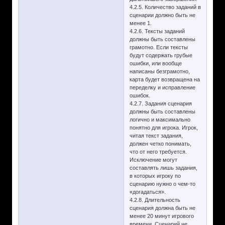
4.2.5. Количество заданий в
сценарии должно быть не
менее 1.
4.2.6. Тексты заданий
должны быть составлены
грамотно. Если тексты
будут содержать грубые
ошибки, или вообще
написаны безграмотно,
карта будет возвращена на
переделку и исправление
ошибок.
4.2.7. Задания сценария
должны быть составлены
логично и максимально
понятно для игрока. Игрок,
читая текст задания,
должен четко понимать,
что от него требуется.
Исключение могут
составлять лишь задания,
в которых игроку по
сценарию нужно о чем-то
«догадаться».
4.2.8. Длительность
сценария должна быть не
менее 20 минут игрового
времени. Сценарий не