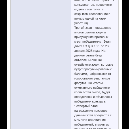
конкурсантов, после чего
отдать свой голос в
открытом голосовании в
пользу одной из карт-
участниц.
Третий этап – оглашение
итогов оценки жюри и
присуждение призовых
мест победителям. Этап
длится 3 дня с 21 по 23
апреля 2023 года. На
данном этапе будут
объявлены оценки
судейского жюри, которые
будут просуммированы с
баллами, набранными от
голосования участников
форума. По итогам
суммарного набранного
количества очков, будут
определены и объявлены
победители конкурса.
Четвертый этап –
награждение призеров.
Данный этап продлится с
момента объявления
победителей, вплоть до
вручения всех призов их