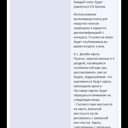
Каждый голос будет
равняться 0.5 баллов.
Использование
мультиаккаунтинга для
накрутки голосов
запрещено и карается
дисквалификацией с
конкурса. Ссылка на опрос
будет опубликована во
время второго этапа.
6.1. Дизайн карты.
Пункты, перечисленные в 4
разделе, касающиеся
особенностей карт мы
рассматривать уже не
будем, подразумевая, что
оцениваться будут карты,
прошедшие допуск.
На самих картах будет
обращаться внимание на
следующие вещи:
- Соответствие местности
на карте, реальной
местности (если
рисовалось с реальной
местности). Карты,
срисованные с реальных,