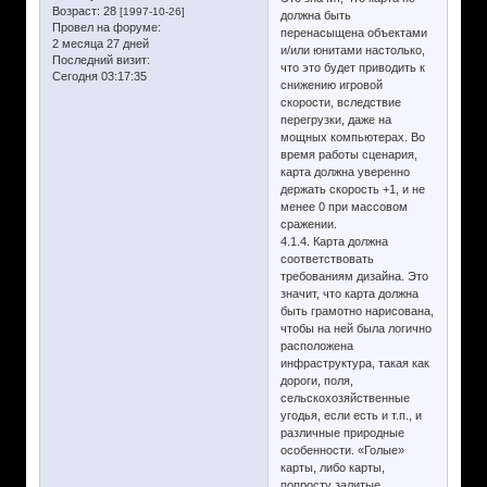
Возраст:
28
[1997-10-26]
должна быть
Провел на форуме:
перенасыщена объектами
2 месяца 27 дней
и/или юнитами настолько,
Последний визит:
что это будет приводить к
Сегодня 03:17:35
снижению игровой
скорости, вследствие
перегрузки, даже на
мощных компьютерах. Во
время работы сценария,
карта должна уверенно
держать скорость +1, и не
менее 0 при массовом
сражении.
4.1.4. Карта должна
соответствовать
требованиям дизайна. Это
значит, что карта должна
быть грамотно нарисована,
чтобы на ней была логично
расположена
инфраструктура, такая как
дороги, поля,
сельскохозяйственные
угодья, если есть и т.п., и
различные природные
особенности. «Голые»
карты, либо карты,
попросту залитые