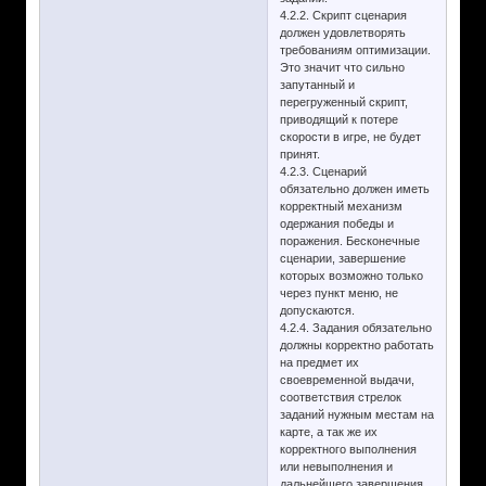
4.2.2. Скрипт сценария
должен удовлетворять
требованиям оптимизации.
Это значит что сильно
запутанный и
перегруженный скрипт,
приводящий к потере
скорости в игре, не будет
принят.
4.2.3. Сценарий
обязательно должен иметь
корректный механизм
одержания победы и
поражения. Бесконечные
сценарии, завершение
которых возможно только
через пункт меню, не
допускаются.
4.2.4. Задания обязательно
должны корректно работать
на предмет их
своевременной выдачи,
соответствия стрелок
заданий нужным местам на
карте, а так же их
корректного выполнения
или невыполнения и
дальнейшего завершения.