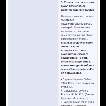
5. Список тем, за которые
будут начисляться
дополнительные баллы:
В скобках указана сторона,
за которую
предпочтительнее делать
сценарий. Если указано
несколько стран, значит
тема актуальна для обоих
сражающихся сторон.
К конкурсу допускаются
только карты
исторического или
околоисторического
содержания. То есть
никакая альтернатива,
кроме холодной войны и
темы «Панцерваффе 46»
не допускается.
• Первая Мировая Война
1914-1918г. (Все доступные
стороны).
• Гражданская война в
России 1917-1922г. (Белые,
Красные, Интервенты).
• Чакская война 1932-1935г.
(Парагвай, Боливия).