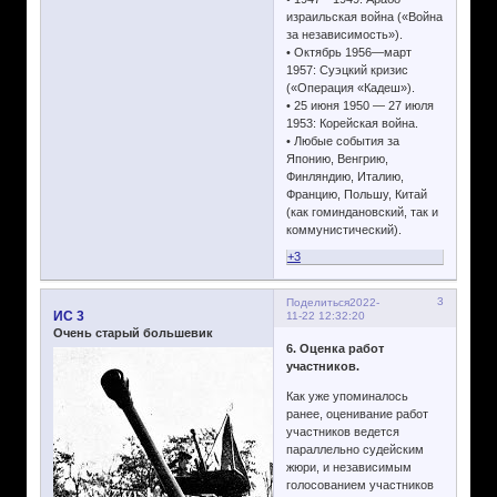
израильская война («Война
за независимость»).
• Октябрь 1956—март
1957: Суэцкий кризис
(«Операция «Кадеш»).
• 25 июня 1950 — 27 июля
1953: Корейская война.
• Любые события за
Японию, Венгрию,
Финляндию, Италию,
Францию, Польшу, Китай
(как гоминдановский, так и
коммунистический).
+3
3
Поделиться
2022-
ИС 3
11-22 12:32:20
Очень старый большевик
6. Оценка работ
участников.
Как уже упоминалось
ранее, оценивание работ
участников ведется
параллельно судейским
жюри, и независимым
голосованием участников