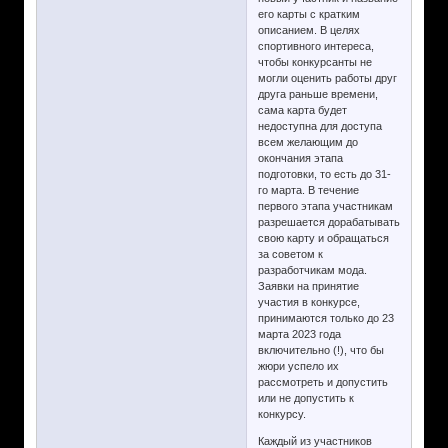
его карты с кратким
описанием. В целях
спортивного интереса,
чтобы конкурсанты не
могли оценить работы друг
друга раньше времени,
сама карта будет
недоступна для доступа
всем желающим до
окончания этапа
подготовки, то есть до 31-
го марта. В течение
первого этапа участникам
разрешается дорабатывать
свою карту и обращаться
за советом к
разработчикам мода.
Заявки на принятие
участия в конкурсе,
принимаются только до 23
марта 2023 года
включительно (!), что бы
жюри успело их
рассмотреть и допустить
или не допустить к
конкурсу.
Каждый из участников