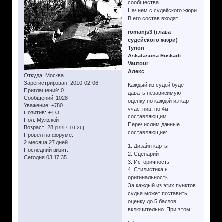
сообщества.
Начнем с судейского жюри.
В его состав входят:
romanjs3 (глава
судейского жюри)
Tyrion
Askatasuna Euskadi
Vautour
Алекс
Откуда:
Москва
Зарегистрирован
: 2010-02-06
Каждый из судей будет
Приглашений:
0
давать независимую
Сообщений:
1028
оценку по каждой из карт
Уважение:
+780
участниц, по 4м
Позитив:
+473
составляющим.
Пол:
Мужской
Перечислим данные
Возраст:
28
[1997-10-26]
составляющие:
Провел на форуме:
2 месяца 27 дней
1. Дизайн карты
Последний визит:
2. Сценарий
Сегодня 03:17:35
3. Историчность
4. Стилистика и
оригинальность
За каждый из этих пунктов
судья может поставить
оценку до 5 баллов
включительно. При этом: