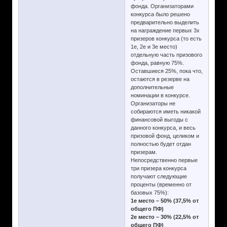
фонда. Организаторами
конкурса было решено
предварительно выделить
на награждение первых 3х
призеров конкурса (то есть
1е, 2е и 3е место)
отдельную часть призового
фонда, равную 75%.
Оставшиеся 25%, пока что,
остаются в резерве на
дополнительные
номинации в конкурсе.
Организаторы не
собираются иметь никакой
финансовой выгоды с
данного конкурса, и весь
призовой фонд, целиком и
полностью будет отдан
призерам.
Непосредственно первые
три призера конкурса
получают следующие
проценты (временно от
базовых 75%):
1е место – 50% (37,5% от
общего ПФ)
2е место – 30% (22,5% от
общего ПФ)