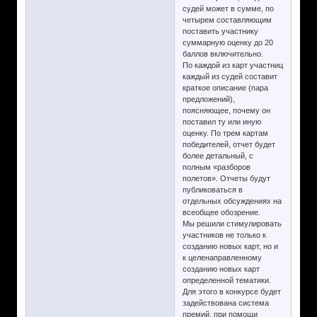
судей может в сумме, по
четырем составляющим
поставить участнику
суммарную оценку до 20
баллов включительно.
По каждой из карт участниц
каждый из судей составит
краткое описание (пара
предложений),
поясняющее, почему он
поставил ту или иную
оценку. По трем картам
победителей, отчет будет
более детальный, с
полным «разборов
полетов». Отчеты будут
публиковаться в
отдельных обсуждениях на
всеобщее обозрение.
Мы решили стимулировать
участников не только к
созданию новых карт, но и
к целенаправленному
созданию новых карт
определенной тематики.
Для этого в конкурсе будет
задействована система
премий, при помощи