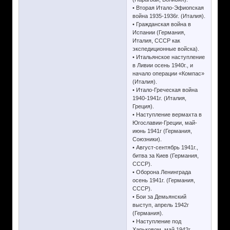
• Вторая Итало-Эфиопская
война 1935-1936г. (Италия).
• Гражданская война в
Испании (Германия,
Италия, СССР как
экспедиционные войска).
• Итальянское наступление
в Ливии осень 1940г., и
начало операции «Компас»
(Италия).
• Итало-Греческая война
1940-1941г. (Италия,
Греция).
• Наступление вермахта в
Югославии-Греции, май-
июнь 1941г (Германия,
Союзники).
• Август-сентябрь 1941г.,
битва за Киев (Германия,
СССР).
• Оборона Ленинграда
осень 1941г. (Германия,
СССР).
• Бои за Демьянский
выступ, апрель 1942г
(Германия).
• Наступление под
Харьковом, май 1942г