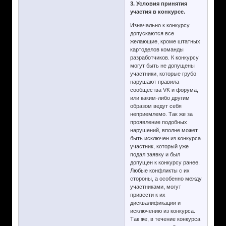
3. Условия принятия
участия в конкурсе.
Изначально к конкурсу
допускаются все
желающие, кроме штатных
картоделов команды
разработчиков. К конкурсу
могут быть не допущены
участники, которые грубо
нарушают правила
сообщества VK и форума,
или каким-либо другим
образом ведут себя
неприемлемо. Так же за
проявление подобных
нарушений, вполне может
быть исключен из конкурса
участник, который уже
подал заявку и был
допущен к конкурсу ранее.
Любые конфликты с их
стороны, а особенно между
участниками, могут
привести к их
дисквалификации и
исключению из конкурса.
Так же, в течение конкурса