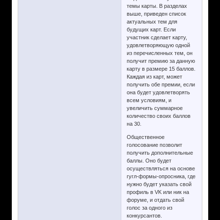
темы карты. В разделах
выше, приведен список
актуальных тем для
будущих карт. Если
участник сделает карту,
удовлетворяющую одной
из перечисленных тем, он
получит премию за данную
карту в размере 15 баллов.
Каждая из карт, может
получить обе премии, если
она будет удовлетворять
всем условиям, и
увеличить суммарное
количество своих баллов
на 30.
Общественное
голосование позволит
получить дополнительные
баллы. Оно будет
осуществляться на основе
гугл-формы-опросника, где
нужно будет указать свой
профиль в VK или ник на
форуме, и отдать свой
голос за одного из
конкурсантов.