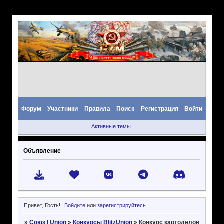
Форум
Участники
Правила
Поиск
Регистрация
Войти
Активные темы
Объявление
Привет, Гость!
Войдите
или
зарегистрируйтесь
.
»
Союз | Union
»
Конкурсы BlitzUnion
»
Конкурс картоделов