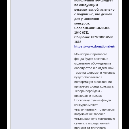
пополнения ПФ следует
по следующим
реквизитам, обязательно
с подписью, что деньги
для участников
конкурса:
СовКомБанк 5468 5000
1040 6711
Сбербанк 4276 3800 6590
1618
https://www.donationalerts.com/r/
Мониторинг призового
фонда будет вестись в
отдельном обсуждении в
сообществе и в отдельной
теме на форуме, в которых
будет обновляться
информация о состоянии
призового фонда конкурса.
Теперь перейдем к
призерам и призам.
Поскольку сумма фонда
конкурса может
увеличиваться, то призеры
получают не заранее
установленную конкретную
сумму, а определенный
процент от призового