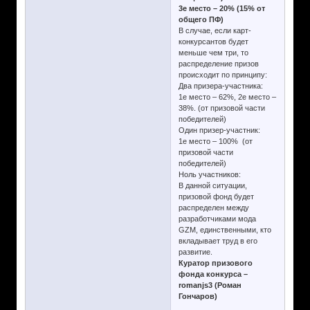
3е место – 20% (15% от
общего ПФ)
В случае, если карт-
конкурсантов будет
меньше чем три, то
распределение призов
происходит по принципу:
Два призера-участника:
1е место – 62%, 2е место –
38%. (от призовой части
победителей)
Один призер-участник:
1е место – 100% (от
призовой части
победителей)
Ноль участников:
В данной ситуации,
призовой фонд будет
распределен между
разработчиками мода
GZM, единственными, кто
вкладывает труд в его
развитие.
Куратор призового
фонда конкурса –
romanjs3 (Роман
Гончаров)