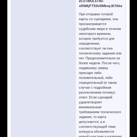
eCxTWUL5T9o-
xRWAjFT5SU0MkvqJkTAkaU/edit
При отправке готовой
карты со сценарием, она
просматривается
судейским жюри в течение
некоторого времени,
которое требуется для
определения,
соответствует ли она
техническому заданию или
нет. Предположительно не
более недели. После чего,
подавшему заявку
приходит либо
положительный, либо
отрицательный (в таком
случае с подробным
разъяснением почему)
ответ. Если сценарий
удовлетворяет
минимальным
требованиям технического
задания, то карта
допускается, а в
соответствующей теме
конкурса объявляется
новый участник и название