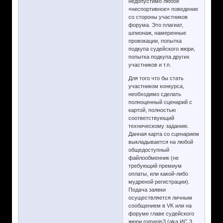
недопустимо любое
«неспортивное» поведение
со стороны участников
форума. Это плагиат,
шпионаж, намеренные
провокации, попытка
подкупа судейского жюри,
попытка подкупа других
участников и т.п.
Для того что бы стать
участником конкурса,
необходимо сделать
полноценный сценарий с
картой, полностью
соответствующий
техническому заданию.
Данная карта со сценарием
выкладывается на любой
общедоступный
файлообменник (не
требующий премиум
оплаты, или какой-либо
мудреной регистрации).
Подача заявки
осуществляется личным
сообщением в VK или на
форуме главе судейского
жюри romanjs3 (aka ИС 3,