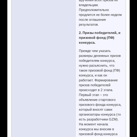
владельцам.
Предположительно
продлится не более недели
после оглашения
результатов.
2. Призы победителей, и
призовой фонд (ПФ)
конкурса.
Прежде чем указать
размеры денежных призов
победителям конкурса,
нужно разъяснить, что
такое призовой фонд (ПФ)
конкурса, и как он
работает. Формирование
призов победителей
происходит в 2 этапа.
Первый этап – это
объявление стартового
призового фонда конкурса,
который вносят сами
организаторы конкурса (то
есть разработчики GZM).
На момент начала
конкурса мы вносим в
призовой фонд конкурса