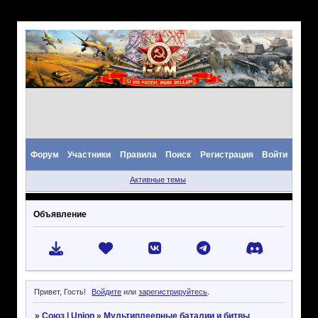
Форум
Участники
Правила
Поиск
Регистрация
Войти
Активные темы
Объявление
Привет, Гость!
Войдите
или
зарегистрируйтесь
.
»
Союз | Union
»
Мультиплеерные баталии и битвы