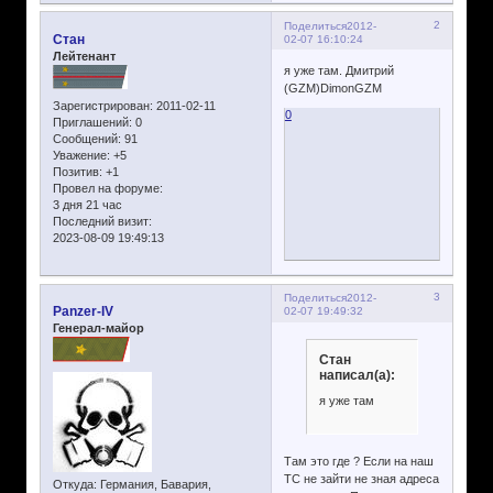
2
Поделиться
2012-
Стан
02-07 16:10:24
Лейтенант
я уже там. Дмитрий
(GZM)DimonGZM
Зарегистрирован
: 2011-02-11
0
Приглашений:
0
Сообщений:
91
Уважение:
+5
Позитив:
+1
Провел на форуме:
3 дня 21 час
Последний визит:
2023-08-09 19:49:13
3
Поделиться
2012-
Panzer-IV
02-07 19:49:32
Генерал-майор
Стан
написал(а):
я уже там
Там это где ? Если на наш
ТС не зайти не зная адреса
Откуда:
Германия, Бавария,