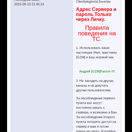
Client\plugins\ts3overlay
2015-09-13 21:45:14
Адрес Сервера и
пароль Только
через Личку.
Правила
поведения на
ТС.
1. Использовать ваше
настоящее Имя, приставку
[GZM] и ваш игровой ник.
Андрей [GZM]Panzer-IV
2. Не заходить на другие
каналы и не докучать
другим пользователям.
За несоблюдение первого
пункта вас могут
постоянно кикать с
сервера, а возможно и Бан.
За несоблюдение второго
пункта потерять доступ на
сервер и вам я потом
помоч не смогу. И вообще