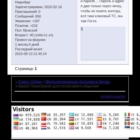
и пароля.... Пароль и адрес
Нюрнберг
я даю только через личку,
Зарегистрирован
: 2010-02-16
чтобы не палить контору,
Приглашений:
0
всё таки клановый ТС, мы
Сообщений:
650
Уважение:
+187
там Гости.
Позитив:
+216
0
Пол:
Мужской
Возраст:
40
[1986-01-10]
Провел на форуме:
1 месяц 0 дней
Последний визит:
2015-09-13 21:45:14
Страница:
1
»
Союз | Union
»
Мультиплеерные баталии и битвы
»
Канал TeamSpeak для голосового общения
создать форум