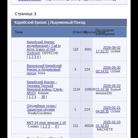
Страница:
1
Карибский Кризис | Ледниковый Поход
Последнее
Тема
Ответов
Просмотров
сообщение
Карибский Кризис
модификация ( Call to
2026-08-02
Arms Gates of Hell
118
4581
17:21:37
Uzbek
Ostfront)
DEPECHE
[
1
2
3
4
]
Ванильный Карибский
2026-06-30
Кризис и Ледниковый
3
124
02:14:51
Uzbek
поход
hose
Карибский Кризис -
Хроника Третьей
2026-05-03
Мировой войны (Clerik-
1134
109638
21:10:38
Бурый
MOD)
Клерик
мишка100
[
1
2
3
…
38
]
Орудийные точки /
2025-02-21
Защитное оружие
1
214
04:28:35
Uzbek
ReallyGoodIdea
2025-02-20
КК/T-34 mod: версия 1.18
211
46028
01:32:03
Coelian
[
1
2
3
…
8
]
MACHETE