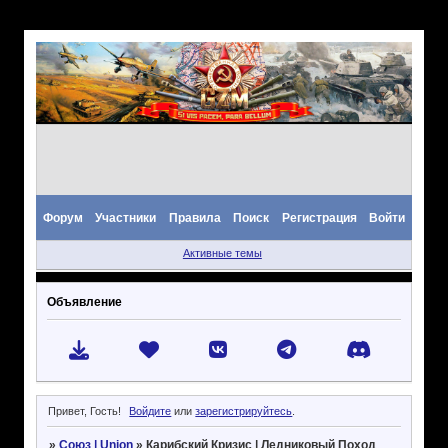
Форум
Участники
Правила
Поиск
Регистрация
Войти
Активные темы
Объявление
Привет, Гость!
Войдите
или
зарегистрируйтесь
.
»
Союз | Union
»
Карибский Кризис | Ледниковый Поход