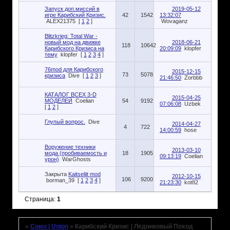
Запуск доп.миссий в
2019-05-12
игре Карибский Кризис.
42
1542
13:32:07
ALEX21375
[
1
2
]
Wovaganz
Blitzkrieg: Total War -
новый мод на движке
2018-06-21
118
10642
Карибского Кризиса на
20:09:09
klopfer
тему
klopfer
[
1
2
3
4
]
76mod для Карибского
2015-12-15
73
5078
кризиса
Dive
[
1
2
3
]
21:46:50
Zorbbb
КАТАЛОГ ВСЕХ 3-D
2015-04-25
МОДЕЛЕЙ
Coelian
54
9192
07:06:08
Uzbek
[
1
2
]
Глупый вопрос.
Dive
2014-04-27
4
722
14:00:59
hose
Воружение техники
2013-03-10
мода (пробиваемость и
18
1905
09:13:19
Coelian
урон)
WarGhosts
Закрыта
Kaitseliit mod
2012-10-15
106
9200
borman_39
[
1
2
3
4
]
21:23:30
kot82
Страница:
1
»
Союз | Union
»
Карибский Кризис | Ледниковый Поход