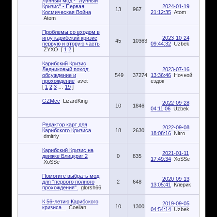
Лунный мод - "Лунный
Кризис" - Первая
2024-01-19
13
967
Космическая Война
21:12:35
Atom
Atom
Проблемы со входом в
игру карибский кризис
2023-10-24
45
10363
первую и вторую часть
09:44:32
Uzbek
ZYXO
[
1
2
]
Карибский Кризис
Ледниковый поход:
2023-07-16
обсуждение и
549
37274
13:36:46
Ночной
прохождение
avet
ездок
[
1
2
3
…
19
]
GZMcc
LizardKing
2022-09-28
10
1846
04:11:06
Uzbek
Редактор карт для
2022-09-08
Карибского Кризиса
18
2630
18:08:16
Nitro
dmitriy
Карибский Кризис на
2021-01-11
движке Блицкриг 2
0
835
17:49:34
XoSSe
XoSSe
Помогите выбрать мод
2020-09-13
для "первого полного
2
648
13:05:41
Клерик
прохождения".
glorsh66
К 56-летию Карибского
2019-09-05
10
1300
кризиса...
Coelian
04:54:14
Uzbek