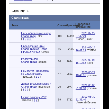
Страница:
1
Сталинград
Последнее
Тема
Ответов
Просмотров
сообщение
Патч-обновление к игре
2026-07-27
Сталинград.
alex
109
14493
07:42:29
[
1
2
3
4
]
Coffee_Lover
Прохождение игры
2024-03-14
Сталинград от Петра
16
22605
16:42:13
ТЭП60
ПРОХОРЕНКО
Uzbek
Редактор для
2022-09-08
16
2694
Сталинграда
combo
16:12:52
Nitro
Помогите!!! Проблема
2021-05-27
со Сталинградом
47
9821
18:49:01
yersinia
R1dd1ck
[
1
2
]
Дополнительная глава к
2021-05-08
Сталинграду
moskvich
75
9977
21:31:18
yersinia
[
1
2
3
]
2017-05-30
Нужна помощь ????
59
3712
21:35:40
Grando
[
1
2
]
Алексей Евсеев