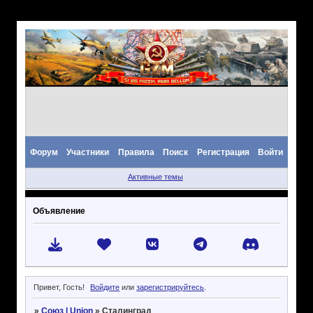
Форум
Участники
Правила
Поиск
Регистрация
Войти
Активные темы
Объявление
Привет, Гость!
Войдите
или
зарегистрируйтесь
.
»
Союз | Union
»
Сталинград