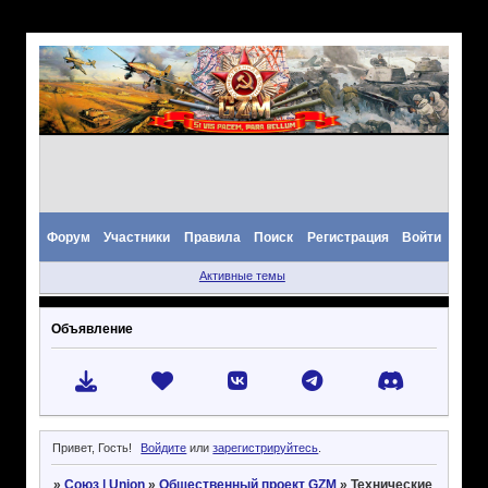
Форум
Участники
Правила
Поиск
Регистрация
Войти
Активные темы
Объявление
Привет, Гость!
Войдите
или
зарегистрируйтесь
.
»
Союз | Union
»
Общественный проект GZM
»
Технические