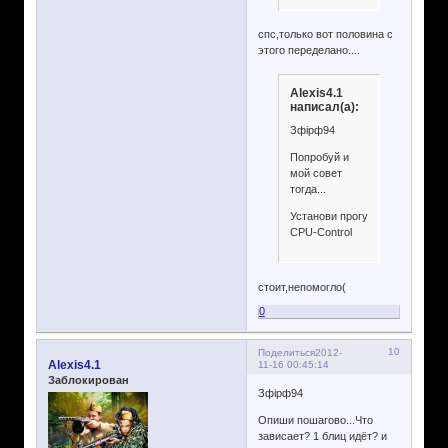
спс,только вот половина с
этого переделано....
Alexis4.1
написал(а):
Зфірф94
Попробуй и
мой совет
тогда...
Установи прогу
CPU-Control
стоит,непомогло(
0
10
Поделиться
2012-
Alexis4.1
11-16 00:45:14
Заблокирован
Зфірф94
Опиши пошагово...Что
зависает? 1 блиц идёт? и