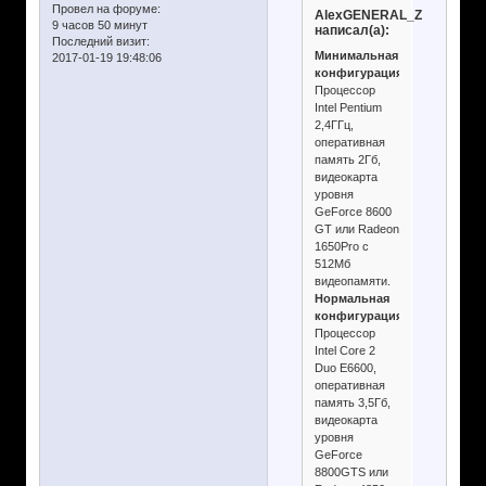
Провел на форуме:
AlexGENERAL_Z
9 часов 50 минут
написал(а):
Последний визит:
Минимальная
2017-01-19 19:48:06
конфигурация:
Процессор
Intel Pentium
2,4ГГц,
оперативная
память 2Гб,
видеокарта
уровня
GeForce 8600
GT или Radeon
1650Pro с
512Мб
видеопамяти.
Нормальная
конфигурация:
Процессор
Intel Core 2
Duo E6600,
оперативная
память 3,5Гб,
видеокарта
уровня
GeForce
8800GTS или