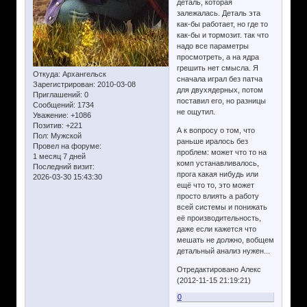
деталь, которая
залежалась. Деталь эта
как-бы работает, но где то
как-бы и тормозит. так что
надо все параметры
просмотреть, а на ядра
грешить нет смысла. Я
Откуда:
Архангельск
сначала играл без патча
Зарегистрирован
: 2010-03-08
для двухядерных, потом
Приглашений:
0
поставил его, но разницы
Сообщений:
1734
не ощутил.
Уважение:
+1086
Позитив:
+221
А к вопросу о том, что
Пол:
Мужской
раньше иралось без
Провел на форуме:
проблем: может что то на
1 месяц 7 дней
комп устанавливалось,
Последний визит:
прога какая нибудь или
2026-03-30 15:43:30
ещё что то, это может
просто влиять а работу
всей системы и понижать
её производительность,
даже если кажется что
мешать не должно, вобщем
детальный анализ нужен...
Отредактировано Алекс
(2012-11-15 21:19:21)
0