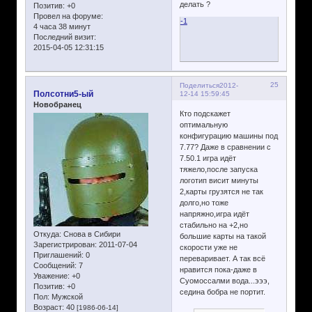
делать ?
Позитив:
+0
Провел на форуме:
-1
4 часа 38 минут
Последний визит:
2015-04-05 12:31:15
25
Поделиться
2012-
Полсотни5-ый
12-14 15:59:45
Новобранец
Кто подскажет
оптимальную
конфигурацию машины под
7.77? Даже в сравнении с
7.50.1 игра идёт
тяжело,после запуска
логотип висит минуты
2,карты грузятся не так
долго,но тоже
напряжно,игра идёт
стабильно на +2,но
Откуда:
Снова в Сибири
большие карты на такой
Зарегистрирован
: 2011-07-04
скорости уже не
Приглашений:
0
переваривает. А так всё
Сообщений:
7
нравится пока-даже в
Уважение:
+0
Суомоссалми вода...эээ,
Позитив:
+0
седина бобра не портит.
Пол:
Мужской
Возраст:
40
[1986-06-14]