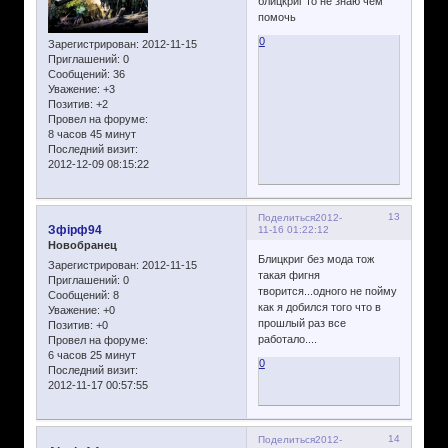
блицкриг то не знаю чем
помочь
0
Зарегистрирован
: 2012-11-15
Приглашений:
0
Сообщений:
36
Уважение:
+3
Позитив:
+2
Провел на форуме:
8 часов 45 минут
Последний визит:
2012-12-09 08:15:22
13
Поделиться
2012-
Зфірф94
11-16 01:22:12
Новобранец
Блицкриг без мода тож
Зарегистрирован
: 2012-11-15
такая фигня
Приглашений:
0
творится...одного не пойму
Сообщений:
8
как я добился того что в
Уважение:
+0
прошлый раз все
Позитив:
+0
работало....
Провел на форуме:
6 часов 25 минут
0
Последний визит:
2012-11-17 00:57:55
14
Поделиться
2012-