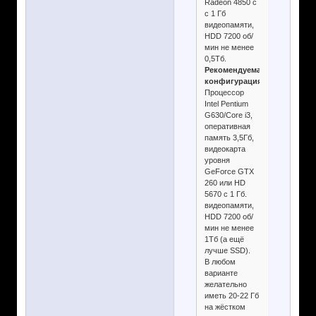
Radeon 4850 с
с 1 Гб
видеопамяти,
HDD 7200 об/
мин не менее
0,5Тб.
Рекомендуемая
конфигурация:
Процессор
Intel Pentium
G630/Core i3,
оперативная
память 3,5Гб,
видеокарта
уровня
GeForce GTX
260 или HD
5670 с 1 Гб.
видеопамяти,
HDD 7200 об/
мин не менее
1Тб (а ещё
лучше SSD).
В любом
варианте
желательно
иметь 20-22 Гб
на жёстком