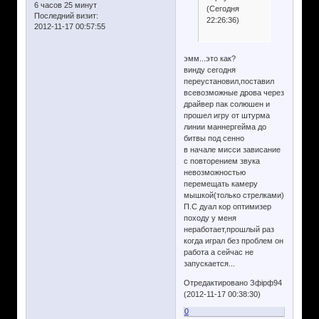
6 часов 25 минут
(Сегодня
Последний визит:
22:26:36)
2012-11-17 00:57:55
эмм...это как?
винду сегодня
переустановил,поставил
всевозможные дрова через
драйвер пак солюшен и
прошел игру от штурма
линии маннергейма до
битвы под сенно
в начале мисси зависание
с повторением звука
невозможностью
перемещать камеру
мышкой(только стрелками)
П.С дуал кор оптимизер
походу у меня
неработает,прошлый раз
когда играл без проблем он
работа а сейчас не
запускается...
Отредактировано Зфірф94
(2012-11-17 00:38:30)
0