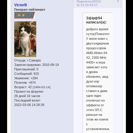
3
Поделиться
2012-
VictorB
11-15 20:43:17
Генерал-лейтенант
Зфірф94
написал(а):
доброго время
суток)Помогите!
У меня комп с
двухъядерным
процессором
AMD Athlon 64
X2, 2300 MHz
Откуда:
г.Самара
4400+ и игра
Зарегистрирован
: 2010-08-19
зависает хоть
Приглашений:
0
и дрова
Сообщений:
915
обновлял, амд
Уважение:
+284
дуал кор
Позитив:
+874
оптимизер
Возраст:
42
[1984-02-14]
ставил и даже
Провел на форуме:
одно ядро
26 дней 16 часов
Последний визит:
отключал но
2022-03-06 14:28:39
эффекта от
этого 0П.С
раньше на
этом же компе
с
установленным