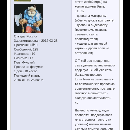
почти любой игры) на
компе должны быть:
- ОСЬ
- дрова на материнку
(обычно диск в комплекте)
- дрова на видеокарту
(рекомендую ставить
свежие с сайта
Откуда:
Россия
производителя)
Зарегистрирован
: 2012-03-26
- кодеки для звуковой
Приглашений:
0
карты (и дрова если не
Сообщений:
125
встроенная)
Уважение:
+10
Позитив:
+17
С 7-кой все проще, она
Пол:
Мужской
сама делает из нескольких
Провел на форуме:
ядер пул. В ней уже есть
1 день 18 часов
большинство дров.
Последний визит:
Если блиц не запускается,
2016-01-19 23:50:08
то возможно это проблема
совместимости, поставьте
галочку: в свойствах -
вкладка совместимость -
хр.
Далее, по железу, надо
проверять поддерживает
ли материнка частоту (и
уровень) планок памяти.
Сколько памяти, если 2гб