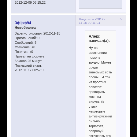
2012-12-09 08:15:22
9
Поделиться
2012-
Зфірф94
11-16 00:11:04
Новобранец
Зарегистрирован
: 2012-11-15
Алекс
Приглашений:
0
написал(а):
Сообщений:
8
Уважение:
+0
Ну на
Позитив:
+0
расстоянии
Провел на форуме:
помочь
6 часов 25 минут
трудно. Может
Последний визит:
среди
2012-11-17 00:57:55
знакомых есть
спецы... А так
из простых
советов:
проверить
комп на
вирусы (к
стати
некоторые
антивирусники
сильно
тормозят,
попробуй
отключать его