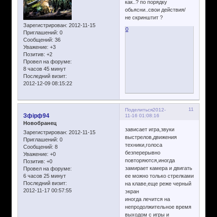
как..? по порядку
обьясни..свои действия/
не скринштит ?
Зарегистрирован
: 2012-11-15
0
Приглашений:
0
Сообщений:
36
Уважение:
+3
Позитив:
+2
Провел на форуме:
8 часов 45 минут
Последний визит:
2012-12-09 08:15:22
11
Поделиться
2012-
Зфірф94
11-16 01:08:16
Новобранец
зависает игра,звуки
Зарегистрирован
: 2012-11-15
выстрелов,движения
Приглашений:
0
техники,голоса
Сообщений:
8
безперерывно
Уважение:
+0
повторяются,иногда
Позитив:
+0
замирает камера и двигать
Провел на форуме:
6 часов 25 минут
ее можно только стрелками
Последний визит:
на клаве,еще реже черный
2012-11-17 00:57:55
экран
иногда лечится на
непродолжительное время
выходом с игры и