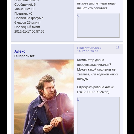
Приглашений:
0
вызове диспетчера задач
Сообщений:
8
пишет что работает
Уважение:
+0
Позитив:
+0
0
Провел на форуме:
6 часов 25 минут
Последний визит:
2012-11-17 00:57:55
18
Поделиться
2012-
Алекс
11-17 00:26:08
Генералитет
Компьютер давно
переустанавливался?
Может какой софтины не
хватает, или кодеков каких
нибудь
Отредактировано Алекс
(2012-11-17 00:26:36)
0