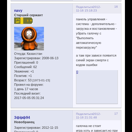
16
Поделиться
2012-
navy
11-16 15:18:23
Старший сержант
панель управления -
система - дополнительно -
загрузка и востановление -
убрать галочку с
"Выполнить
автоматическую
перезагрузку"
Откуда:
Казахстан
а там при зависе появится
Зарегистрирован
: 2008-06-13
синий экран смерти с
Приглашений:
0
кодом ошибки
Сообщений:
62
Уважение:
+1
0
Позитив:
+1
Возраст:
53
[1973-01-15]
Провел на форуме:
1 день 17 часов
Последний визит:
2017-05-05 05:31:24
17
Поделиться
2012-
Зфірф94
11-16 21:31:48
Новобранец
галочка не стоит
Зарегистрирован
: 2012-11-15
игра хоть и зависает,но при