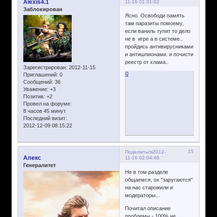
Alexis4.1
11-16 01:31:02
Заблокирован
Ясно. Освободи память
там паразиты помоему,
если ваниль тупит то дело
не в игре а в системе..
пройдись антивирусниками
и антишпионами. и почисти
реестр от хлама..
Зарегистрирован
: 2012-11-15
0
Приглашений:
0
Сообщений:
36
Уважение:
+3
Позитив:
+2
Провел на форуме:
8 часов 45 минут
Последний визит:
2012-12-09 08:15:22
15
Поделиться
2012-
Алекс
11-16 02:04:48
Генералитет
Не в том разделе
общаемся, ох "заругаются"
на нас старожили и
модераторы...
Почитал описание
проблемы - 100% не