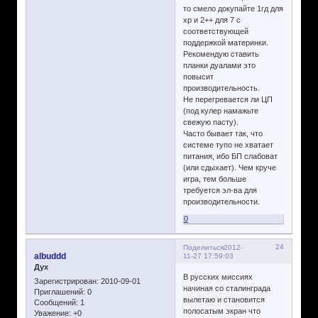
то смело докупайте 1гд для
хр и 2++ для 7 с
соответствующей
поддержкой материнки.
Рекомендую ставить
планки дуалами это
повысит
производительность.
Не перегревается ли ЦП
(под кулер намажьте
свежую пасту).
Часто бывает так, что
системе тупо не хватает
питания, ибо БП слабоват
(или сдыхает). Чем круче
игра, тем больше
требуется эл-ва для
производительности.
0
24
Поделиться
2012-
albuddd
11-27 17:59:03
Дух
В русских миссиях
Зарегистрирован
: 2010-09-01
начиная со сталинграда
Приглашений:
0
вылетаю и становится
Сообщений:
1
полосатым экран что
Уважение:
+0