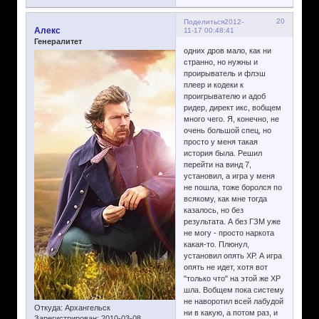
20
Поделиться
2012-
Алекс
11-17 00:48:41
Генералитет
одних дров мало, как ни
странно, но нужны и
проирыватель и флэш
плеер и кодеки к
проигрывателю и адоб
ридер, директ икс, вобщем
много чего. Я, конечно, не
очень большой спец, но
просто у меня такая
история была. Решил
перейти на винд 7,
установил, а игра у меня
не пошла, тоже боролся по
всякому, как мне тогда
казалось, но без
результата. А без ГЗМ уже
не могу - просто наркота
какая-то. Плюнул,
установил опять ХР. А игра
опять не идет, хотя вот
"только что" на этой же ХР
шла. Вобщем пока систему
не наворотил всей лабудой
Откуда:
Архангельск
ни в какую, а потом раз, и
Зарегистрирован
: 2010-03-08