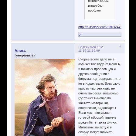
оптимизером
играл без
проблем
http://rusfolder.com/33632443
0
4
Поделиться
2012-
Алекс
11-15 21:15:06
Генералитет
Скорее всего дело не в
количестве ядер. У меня 4
и никаких проблем, да и
другие сообщения с
форума подтверждают, что
не в ядрах дело. Возможно
просто частота ядер не
очень высокая. возможно
где то нестыковка по
частоте материнки,
оперативки, видеокарты.
Если комп покупался
готовой сборкой, вполне
может быть такая фигня.
Магазины зачастую в
сборку могут запихать