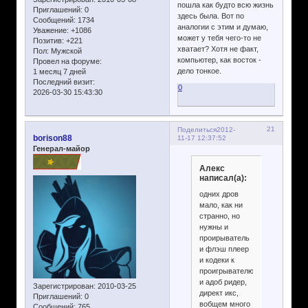
пошла как будто всю жизнь
Приглашений:
0
здесь была. Вот по
Сообщений:
1734
аналогии с этим и думаю,
Уважение:
+1086
может у тебя чего-то не
Позитив:
+221
хватает? Хотя не факт,
Пол:
Мужской
компьютер, как восток -
Провел на форуме:
дело тонкое.
1 месяц 7 дней
Последний визит:
0
2026-03-30 15:43:30
21
Поделиться
2012-
borison88
11-17 12:37:52
Генерал-майор
Алекс
написал(а):
одних дров
мало, как ни
странно, но
нужны и
проирыватель
и флэш плеер
и кодеки к
проигрывателю
и адоб ридер,
Зарегистрирован
: 2010-03-25
директ икс,
Приглашений:
0
вобщем много
Сообщений:
765