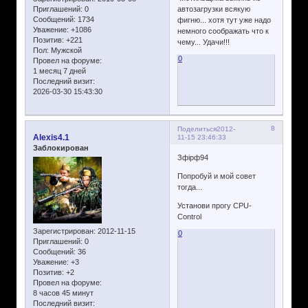
автозагрузки всякую
Приглашений:
0
Сообщений:
1734
фигню... хотя тут уже надо
Уважение:
+1086
немного соображать что к
Позитив:
+221
чему... Удачи!!!
Пол:
Мужской
0
Провел на форуме:
1 месяц 7 дней
Последний визит:
2026-03-30 15:43:30
8
Поделиться
2012-
Alexis4.1
11-15 23:46:33
Заблокирован
Зфірф94
Попробуй и мой совет
тогда...
Установи прогу CPU-
Control
Зарегистрирован
: 2012-11-15
0
Приглашений:
0
Сообщений:
36
Уважение:
+3
Позитив:
+2
Провел на форуме:
8 часов 45 минут
Последний визит: