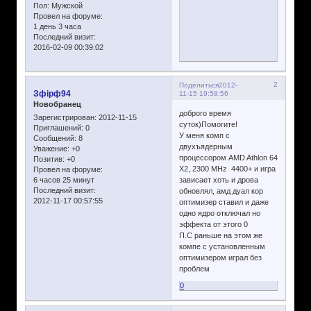
Пол:
Мужской
Провел на форуме:
1 день 3 часа
Последний визит:
2016-02-09 00:39:02
2
Поделиться
2012-
Зфірф94
11-15 19:58:56
Новобранец
доброго время
Зарегистрирован
: 2012-11-15
суток)Помогите!
Приглашений:
0
У меня комп с
Сообщений:
8
двухъядерным
Уважение:
+0
процессором AMD Athlon 64
Позитив:
+0
X2, 2300 MHz 4400+ и игра
Провел на форуме:
6 часов 25 минут
зависает хоть и дрова
Последний визит:
обновлял, амд дуал кор
2012-11-17 00:57:55
оптимизер ставил и даже
одно ядро отключал но
эффекта от этого 0
П.С раньше на этом же
компе с установленным
оптимизером играл без
проблем
0