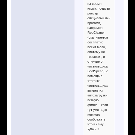
на время
игры), почисти
реестр
специальными
прогами,
например
RegCleaner
(скачивается
бесплатно,
весит мало,
систему не
тормозит, в
отличие от
чистильщика
BootSpeed), с
помощью
этого же
чистильщика
выкинь из
автозагрузки
всякую
фигню... хотя
тут уже надо
немного
соображать
что к чему...
Удачи!!!