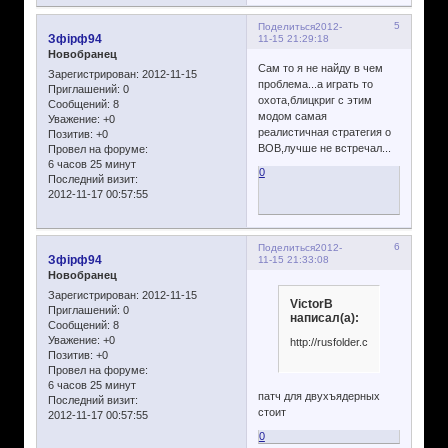
5
Поделиться
2012-
Зфірф94
11-15 21:29:18
Новобранец
Сам то я не найду в чем
Зарегистрирован
: 2012-11-15
проблема...а играть то
Приглашений:
0
охота,блицкриг с этим
Сообщений:
8
модом самая
Уважение:
+0
реалистичная стратегия о
Позитив:
+0
ВОВ,лучше не встречал...
Провел на форуме:
6 часов 25 минут
0
Последний визит:
2012-11-17 00:57:55
6
Поделиться
2012-
Зфірф94
11-15 21:33:08
Новобранец
Зарегистрирован
: 2012-11-15
VictorB
Приглашений:
0
написал(а):
Сообщений:
8
Уважение:
+0
http://rusfolder.com/33632443
Позитив:
+0
Провел на форуме:
6 часов 25 минут
патч для двухъядерных
Последний визит:
стоит
2012-11-17 00:57:55
0