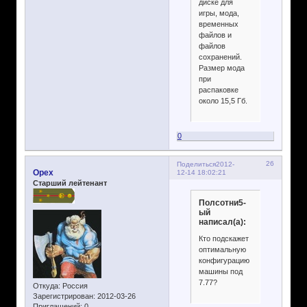
диске для
игры, мода,
временных
файлов и
файлов
сохранений.
Размер мода
при
распаковке
около 15,5 Гб.
0
26
Поделиться
2012-
Opex
12-14 18:02:21
Старший лейтенант
Полсотни5-
ый
написал(а):
Кто подскажет
оптимальную
конфигурацию
машины под
7.77?
Откуда:
Россия
Зарегистрирован
: 2012-03-26
Приглашений:
0