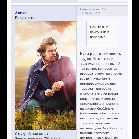
7
Поделиться
2012-
Алекс
11-15 23:35:57
Генералитет
Сам то я не
найду в чем
проблема...
Ну на расстоянии помочь
трудно. Может среди
знакомых есть спецы... А
так из простых советов:
проверить комп на вирусы
(к стати некоторые
антивирусники сильно
тормозят, попробуй
отключать его на время
игры), почисти реестр
специальными прогами,
например RegCleaner
(скачивается бесплатно,
весит мало, систему не
тормозит, в отличие от
чистильщика BootSpeed), с
помощью этого же
Откуда:
Архангельск
чистильщика выкинь из
Зарегистрирован
: 2010-03-08