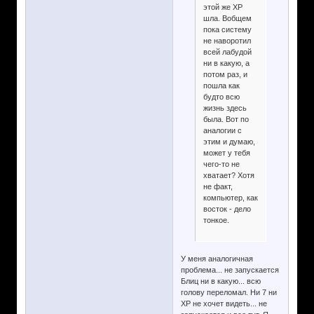
этой же ХР
шла. Вобщем
пока систему
не наворотил
всей лабудой
ни в какую, а
потом раз, и
пошла как
будто всю
жизнь здесь
была. Вот по
аналогии с
этим и думаю,
может у тебя
чего-то не
хватает? Хотя
не факт,
компьютер, как
восток - дело
тонкое.
У меня аналогичная
проблема... не запускается
Блиц ни в какую... всю
голову переломал. Ни 7 ни
XP не хочет видеть... не