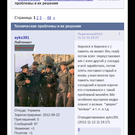
проблемы и их решения
Страница:
1
2
3
…
48
»
Технические проблемы и их решения
1
Поделиться
2012-
ayks391
11-12 11:18:47
Лейтенант
боролся я боролся с (
память не может біть read)
потом взял переустановил
win ( взял другой у соседа)
и всё заработало, потом
опять поставил старый и
вновь узнал многое про
память поставил
соседский и вуаля короче
кто сталкивался с такой
проблемой меняйте Win
особенно мусорное ведро
плачет о всяких "зверях"
"волках" и т. п. и т.д.
Откуда:
Украина
Зарегистрирован
: 2012-08-22
Отредактировано ayks391
Приглашений:
0
(2012-11-12 11:19:17)
Сообщений:
87
Уважение:
+1
0
Позитив:
+1