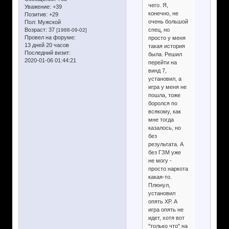
чего. Я,
Уважение:
+39
конечно, не
Позитив:
+29
очень большой
Пол:
Мужской
спец, но
Возраст:
37
[1988-09-02]
Провел на форуме:
просто у меня
13 дней 20 часов
такая история
Последний визит:
была. Решил
2020-01-06 01:44:21
перейти на
винд 7,
установил, а
игра у меня не
пошла, тоже
боролся по
всякому, как
мне тогда
казалось, но
без
результата. А
без ГЗМ уже
не могу -
просто наркота
какая-то.
Плюнул,
установил
опять ХР. А
игра опять не
идет, хотя вот
"только что" на