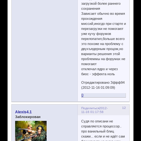
загрузкой более раннего
сохранения
Зависает обычно во время
прохождения
миссий,иногдо при старте и
перезагрузки не помогают
уже кучу форумов
перелопатил,больше всего
это похоже на проблему с
двухъядерным процом,но
варианты решения этой
проблеммы на форумах не
помогают
отключал ядро и через
биос - эффекта ноль
Отредактировано Зфірф94
(2012-11-16 01:09:09)
0
12
Поделиться
2012-
Alexis4.1
11-16 01:17:58
Заблокирован
Судя по описани не
справляется процессор..
про ванильный блиц
скажи... если и не идёт сам