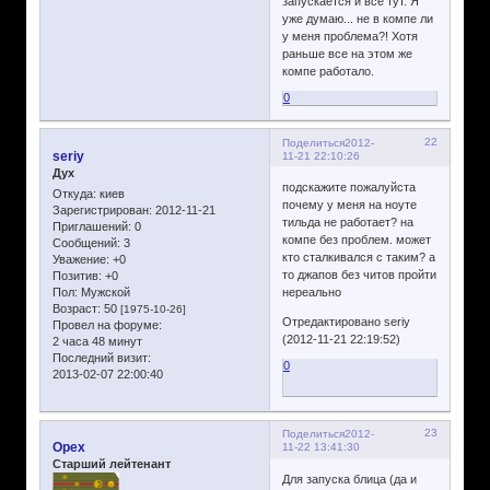
запускается и все тут. Я
уже думаю... не в компе ли
у меня проблема?! Хотя
раньше все на этом же
компе работало.
0
22
Поделиться
2012-
seriy
11-21 22:10:26
Дух
подскажите пожалуйста
Откуда:
киев
почему у меня на ноуте
Зарегистрирован
: 2012-11-21
тильда не работает? на
Приглашений:
0
компе без проблем. может
Сообщений:
3
кто сталкивался с таким? а
Уважение:
+0
то джапов без читов пройти
Позитив:
+0
Пол:
Мужской
нереально
Возраст:
50
[1975-10-26]
Отредактировано seriy
Провел на форуме:
(2012-11-21 22:19:52)
2 часа 48 минут
Последний визит:
0
2013-02-07 22:00:40
23
Поделиться
2012-
Opex
11-22 13:41:30
Старший лейтенант
Для запуска блица (да и