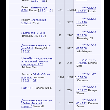
Алекс
[
1
2
3
…
67
]
Важно:
Чит-коды для
2026-01-16
174
153761
GZM
Fasya
[
1
2
3
…
6
]
14:10:41
Uzbek
2024-02-01
Важно:
Сохранения
1
3424
14:42:10
GZM 11
ИС 3
navyskz
2026-07-16
Spatch для GZM 11
31
2966
22:12:38
Barmaley185
[
1
2
]
Barmaley185
Дополнительные карты
2025-10-26
для GZM.
Леонид88
71
9126
01:57:08
[
1
2
3
]
nikolaiexpert
Мини-Патч на дальность
2025-10-16
агрессивной реакции
0
299
16:53:16
Michael
юнитов для 11.3?
Merc
Michael Merc
Закрыта
GZM - Общие
2024-11-17
вопросы
Kourveen
1909
145916
15:52:56
[
1
2
3
…
64
]
Система
2024-08-28
Патч 11.2
Валера Жмых
4
759
10:19:47
Валера
Жмых
Дополнительная миссия
2024-08-16
"Лейте. Десятый
1
1076
08:45:12
Капитан
корпус."
VautourII
Лехто