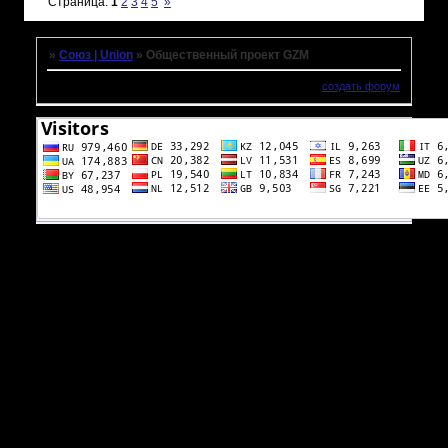
Страница:
1
2
3
4
5
»
»
Союз | Union
»
Общественный проект GZM
создать форум