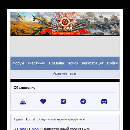
Форум
Участники
Правила
Поиск
Регистрация
Войти
Активные темы
Объявление
Привет, Гость!
Войдите
или
зарегистрируйтесь
.
»
Союз | Union
»
Общественный проект GZM