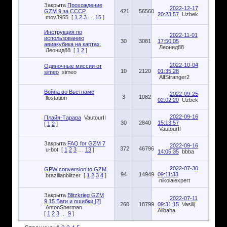
Закрыта
Прохождение
2022-12-17
GZM 9 за СССР
421
56560
20:23:57
Uzbek
mov3955
[
1
2
3
…
15
]
Инструкция по
2022-11-01
использованию
30
3081
17:50:05
авиакубика на картах.
Леонид88
Леонид88
[
1
2
]
2022-10-04
Одиночные миссии от
10
2120
01:35:28
simeo
simeo
AlfStranger2
Война во Вьетнаме
2022-09-25
3
1082
llostation
02:02:20
Uzbek
2022-09-16
Плайя-Тарара
VautourII
30
2840
15:13:57
[
1
2
]
VautourII
Закрыта
FAQ for GZM 7
2022-09-16
372
46796
u-bot
[
1
2
3
…
13
]
14:05:35
bbba
2022-07-30
GPW conversion to GZM
94
14949
09:11:33
brazilianblitzer
[
1
2
3
4
]
nikolaiexpert
Закрыта
Blitzkrieg GZM
2022-07-11
9.15 Баги и ошибки [2]
260
18799
09:31:15
Vasilij
AntonSherman
Alibaba
[
1
2
3
…
9
]