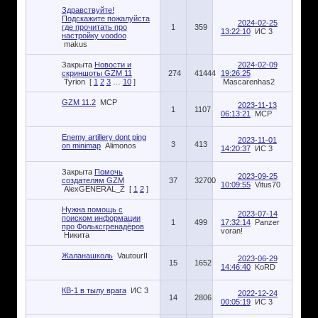
Здравствуйте!
Подскажите пожалуйста
2024-02-25
где прочитать про
1
359
13:22:10
ИС 3
настройку voodoo
makus
Закрыта
Новости и
2024-02-09
скриншоты GZM 11
274
41444
19:26:25
Tyrion
[
1
2
3
…
10
]
Mascarenhas2
GZM 11.2
MCP
2023-11-13
1
1107
06:13:21
MCP
Enemy artillery dont ping
2023-11-01
3
413
on minimap
Alimonos
14:20:37
ИС 3
Закрыта
Помочь
2023-09-25
создателям GZM
37
32700
10:09:55
Vitus70
AlexGENERAL_Z
[
1
2
]
Нужна помощь с
2023-07-14
поиском информации
1
499
17:32:14
Panzer
про Фольксгренадёров
voran!
Никита
Жаланашколь
VautourII
2023-06-29
15
1652
14:46:40
KoRD
КВ-1 в тылу врага
ИС 3
2022-12-24
14
2806
00:05:19
ИС 3