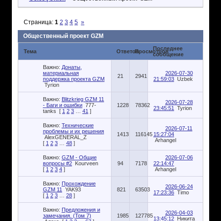
Страница:
1
2
3
4
5
»
Общественный проект GZM
Последнее
Тема
Ответов
Просмотров
сообщение
Важно:
Донаты,
материальная
2026-07-30
21
2941
поддержка проекта GZM
21:59:03
Uzbek
Tyrion
Важно:
Blitzkrieg GZM 11
2026-07-28
- Баги и ошибки
777-
1228
78362
23:45:51
Tyrion
tanks
[
1
2
3
…
41
]
Важно:
Технические
2026-07-11
проблемы и их решения
1413
116145
15:27:04
AlexGENERAL_Z
Arhangel
[
1
2
3
…
48
]
Важно:
GZM - Общие
2026-07-06
вопросы #2
Kourveen
94
7178
22:14:47
[
1
2
3
4
]
Arhangel
Важно:
Прохождение
2026-06-24
GZM 11
YAK93
821
63503
17:23:36
Timo
[
1
2
3
…
28
]
Важно:
Предложения и
2026-04-03
замечания. (Том 7)
1985
127785
13:45:12
Никита