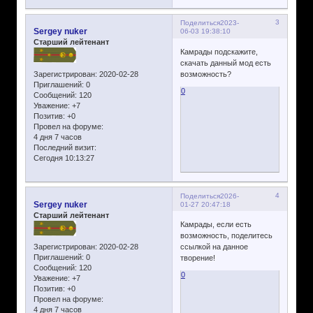
3
Поделиться
2023-
Sergey nuker
06-03 19:38:10
Старший лейтенант
Камрады подскажите,
скачать данный мод есть
Зарегистрирован
: 2020-02-28
возможность?
Приглашений:
0
0
Сообщений:
120
Уважение:
+7
Позитив:
+0
Провел на форуме:
4 дня 7 часов
Последний визит:
Сегодня 10:13:27
4
Поделиться
2026-
Sergey nuker
01-27 20:47:18
Старший лейтенант
Камрады, если есть
возможность, поделитесь
Зарегистрирован
: 2020-02-28
ссылкой на данное
Приглашений:
0
творение!
Сообщений:
120
0
Уважение:
+7
Позитив:
+0
Провел на форуме:
4 дня 7 часов