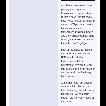
As I have commented when
posting the forgotten
translations of some addons,
in those days, too far away
now, I was interested in doing
a mod on Tiger units: heavy
battalions, units with
temporarily assigned Tigers
and the various combat units
in the year 45 who used the
I, the II or the Jagdtiger.
I never managed to finish it
and later I focused on the
UNP and I ended up
forgetting it until last
Christmas I played BK and
MK again and one thing led to
another and I decided to go
back to work.
At the moment I am adding
units and it is clear to me
that, this time, I want to finish
the job, so I will regularly
publish the various stages of
this mod.