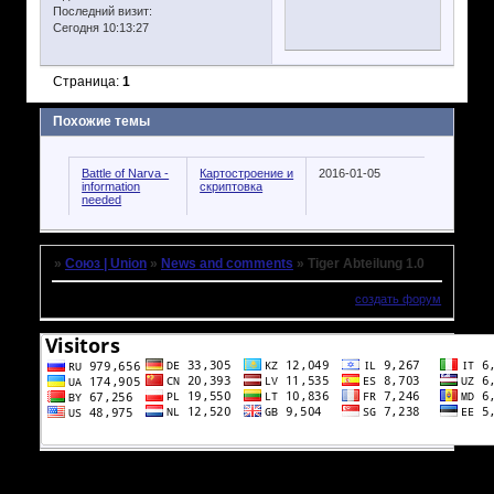
Последний визит:
Сегодня 10:13:27
Страница:
1
Похожие темы
Battle of Narva -
Картостроение и
2016-01-05
information
скриптовка
needed
»
Союз | Union
»
News and comments
»
Tiger Abteilung 1.0
создать форум