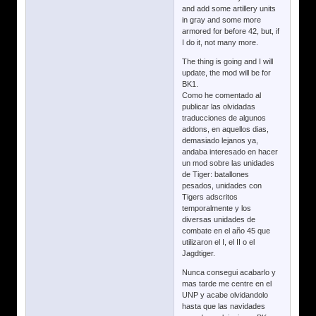
and add some artillery units
in gray and some more
armored for before 42, but, if
I do it, not many more.
The thing is going and I will
update, the mod will be for
BK1.
Como he comentado al
publicar las olvidadas
traducciones de algunos
addons, en aquellos dias,
demasiado lejanos ya,
andaba interesado en hacer
un mod sobre las unidades
de Tiger: batallones
pesados, unidades con
Tigers adscritos
temporalmente y los
diversas unidades de
combate en el año 45 que
utilizaron el I, el II o el
Jagdtiger.
Nunca consegui acabarlo y
mas tarde me centre en el
UNP y acabe olvidandolo
hasta que las navidades