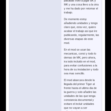
pasadas volvi a jugar BK y
MK y una cosa llevo a la otra
y me ha dado por retomar el
trabajo.
De momento estoy
añadiendo unidades y tengo
claro que, esta vez, quiero
acabar el trabajo asi que ire
publicando, regularmente, las
diversas etapas de este
mod.
En el mod se usan las
mecanicas, const y todo lo
demas de MK, pero ahora,
ira todo incluido en el mod,
para evitar confusiones a la
hora de su instalacion y todo
sea mas sencillo.
El mod abarcara desde la
llegada del primer Tiger al
frente hasta el ultimo dia de
la guerra y solo añadire las
unidades de las que tenga
constancia documental y
evitare el incluir unidades
que no vayan a ser