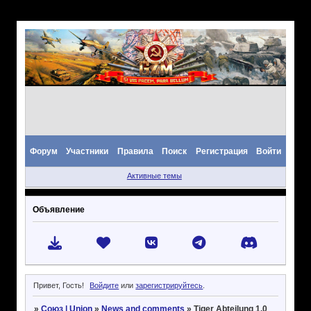
Форум
Участники
Правила
Поиск
Регистрация
Войти
Активные темы
Объявление
Привет, Гость!
Войдите
или
зарегистрируйтесь
.
»
Союз | Union
»
News and comments
»
Tiger Abteilung 1.0