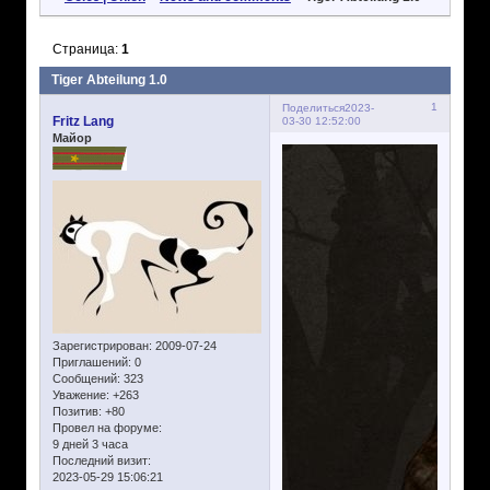
Страница:
1
Tiger Abteilung 1.0
1
Поделиться
2023-
Fritz Lang
03-30 12:52:00
Майор
Зарегистрирован
: 2009-07-24
Приглашений:
0
Сообщений:
323
Уважение:
+263
Позитив:
+80
Провел на форуме:
9 дней 3 часа
Последний визит:
2023-05-29 15:06:21