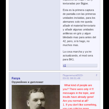
texturadas por Bigjoe.
Esta es la primera captura
de pantalla con las primeras
unidades incluidas, para los
alemanes solo me queda
añadir el material ferroviario
y añadir algunas unidades
artilleras en gris y algun
blindado mas para antes del
42, pero, si lo hago, no
muchos mas.
La cosa marcha y ya ire
actualizando, el mod sera
para BK1.
+1
2
Поделиться
2023-
Fasya
03-31 08:01:49
Оружейник и дипломат
What kind of people are
you? There were only 4 !!!
messages in the topic, and
insults have already gone!
Are you normal at all?
1. If you don't like something,
you can criticize more