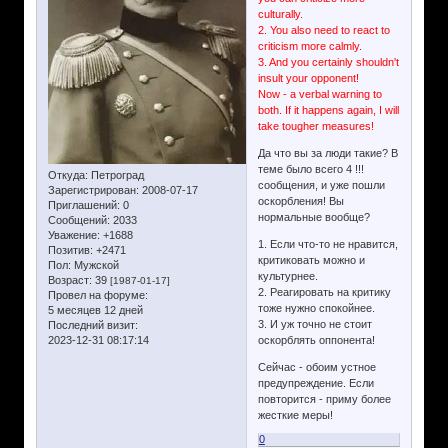
culturally.
2. You also need to react to
criticism more calmly.
3. And you certainly shouldn't
insult your opponent!
Now - a verbal warning to
both. If it happens again, I will
take tougher measures!
Да что вы за люди такие? В
теме было всего 4 !!!
Откуда:
Петроград
сообщения, и уже пошли
Зарегистрирован
: 2008-07-17
оскорбления! Вы
Приглашений:
0
нормальные вообще?
Сообщений:
2033
Уважение:
+1688
1. Если что-то не нравится,
Позитив:
+2471
критиковать можно и
Пол:
Мужской
культурнее.
Возраст:
39
[1987-01-17]
2. Реагировать на критику
Провел на форуме:
тоже нужно спокойнее.
5 месяцев 12 дней
3. И уж точно не стоит
Последний визит:
2023-12-31 08:17:14
оскорблять оппонента!
Сейчас - обоим устное
предупреждение. Если
повторится - приму более
жесткие меры!
0