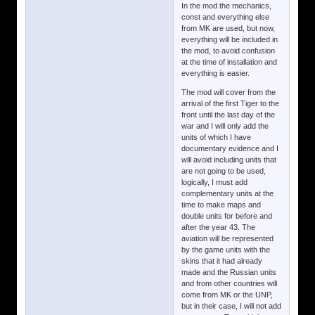
In the mod the mechanics,
const and everything else
from MK are used, but now,
everything will be included in
the mod, to avoid confusion
at the time of installation and
everything is easier.
The mod will cover from the
arrival of the first Tiger to the
front until the last day of the
war and I will only add the
units of which I have
documentary evidence and I
will avoid including units that
are not going to be used,
logically, I must add
complementary units at the
time to make maps and
double units for before and
after the year 43. The
aviation will be represented
by the game units with the
skins that it had already
made and the Russian units
and from other countries will
come from MK or the UNP,
but in their case, I will not add