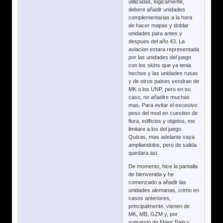
utilizadas, logicamente,
debere añadir unidades
complementarias a la hora
de hacer mapas y doblar
unidades para antes y
despues del año 43. La
aviacion estara representada
por las unidades del juego
con los skins que ya tenia
hechos y las unidades rusas
y de otros paises vendran de
MK o los UNP, pero en su
caso, no añadire muchas
mas. Para evitar el excesivo
peso del mod en cuestion de
flora, edificios y objetos, me
limitare a los del juego.
Quizas, mas adelante vaya
ampliandolos, pero de salida
quedara asi.
De momento, hice la pantalla
de bienvenida y he
comenzado a añadir las
unidades alemanas, como en
casos anteriores,
principalmente, vienen de
MK, MB, GZM y, por
supuesto de Major Pain y