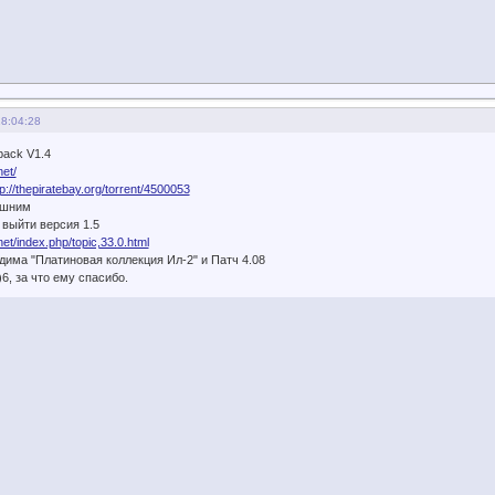
18:04:28
pack V1.4
net/
tp://thepiratebay.org/torrent/4500053
ишним
 выйти версия 1.5
.net/index.php/topic,33.0.html
дима "Платиновая коллекция Ил-2" и Патч 4.08
6, за что ему спасибо.