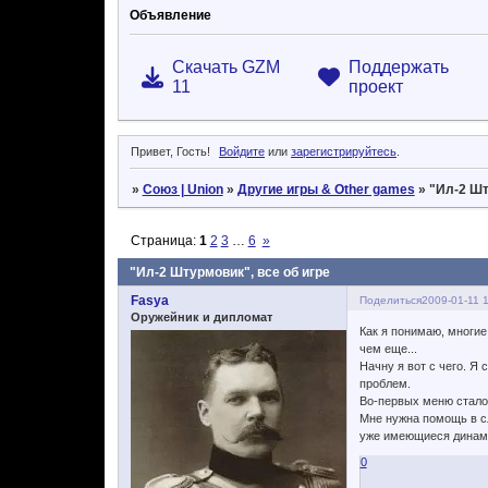
Объявление
Скачать GZM
Поддержать
11
проект
Привет, Гость!
Войдите
или
зарегистрируйтесь
.
»
Союз | Union
»
Другие игры & Other games
»
"Ил-2 Шт
Страница:
1
2
3
…
6
»
"Ил-2 Штурмовик", все об игре
Fasya
Поделиться
2009-01-11 
Оружейник и дипломат
Как я понимаю, многие
чем еще...
Начну я вот с чего. Я
проблем.
Во-первых меню стало 
Мне нужна помощь в сл
уже имеющиеся динами
0