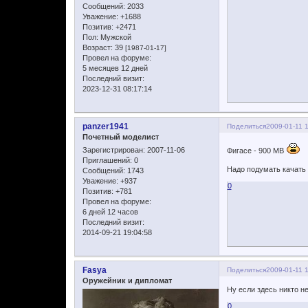
Сообщений:
2033
Уважение:
+1688
Позитив:
+2471
Пол:
Мужской
Возраст:
39
[1987-01-17]
Провел на форуме:
5 месяцев 12 дней
Последний визит:
2023-12-31 08:17:14
panzer1941
Поделиться
2009-01-11 
Почетный моделист
Зарегистрирован
: 2007-11-06
Фигасе - 900 МB
Приглашений:
0
Надо подумать качать 
Сообщений:
1743
Уважение:
+937
0
Позитив:
+781
Провел на форуме:
6 дней 12 часов
Последний визит:
2014-09-21 19:04:58
Fasya
Поделиться
2009-01-11 
Оружейник и дипломат
Ну если здесь никто не
0