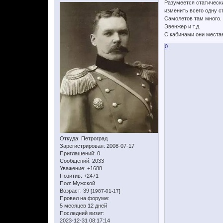
Разумеется статическ
изменить всего одну с
Самолетов там много. И
Эвенжер и т.д.
С кабинами они местам
0
Откуда:
Петроград
Зарегистрирован
: 2008-07-17
Приглашений:
0
Сообщений:
2033
Уважение:
+1688
Позитив:
+2471
Пол:
Мужской
Возраст:
39
[1987-01-17]
Провел на форуме:
5 месяцев 12 дней
Последний визит:
2023-12-31 08:17:14