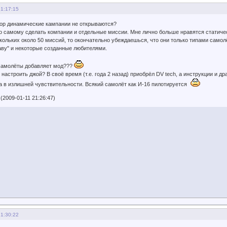
21:17:15
тор динамические кампании не открываются?
но самому сделать компании и отдельные миссии. Мне лично больше нравятся статиче
кольких около 50 миссий, то окончательно убеждаешься, что они только типами самолё
аву" и некоторые созданные любителями.
 самолёты добавляет мод???
к настроить джой? В своё время (т.е. года 2 назад) приобрёл DV tech, а инструкции и 
а в излишней чувствительности. Всякий самолёт как И-16 пилотируется
(2009-01-11 21:26:47)
21:30:22