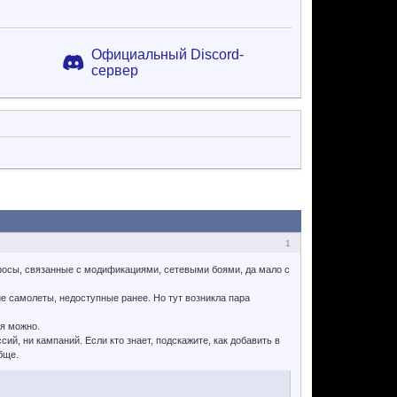
Официальный Discord-
сервер
1
просы, связанные с модификациями, сетевыми боями, да мало с
е самолеты, недоступные ранее. Но тут возникла пара
ся можно.
, ни кампаний. Если кто знает, подскажите, как добавить в
бще.