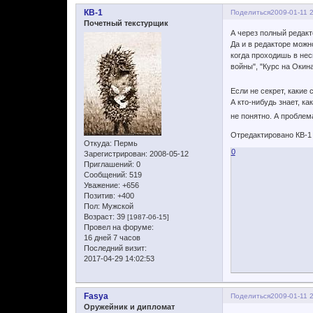
КВ-1
Поделиться
2009-01-11 
Почетный текстурщик
А через полный редак
Да и в редакторе мож
когда проходишь в нес
войны", "Курс на Окин
Если не секрет, какие
А кто-нибудь знает, ка
не понятно. А проблем
Отредактировано КВ-1 
Откуда:
Пермь
0
Зарегистрирован
: 2008-05-12
Приглашений:
0
Сообщений:
519
Уважение:
+656
Позитив:
+400
Пол:
Мужской
Возраст:
39
[1987-06-15]
Провел на форуме:
16 дней 7 часов
Последний визит:
2017-04-29 14:02:53
Fasya
Поделиться
2009-01-11 
Оружейник и дипломат