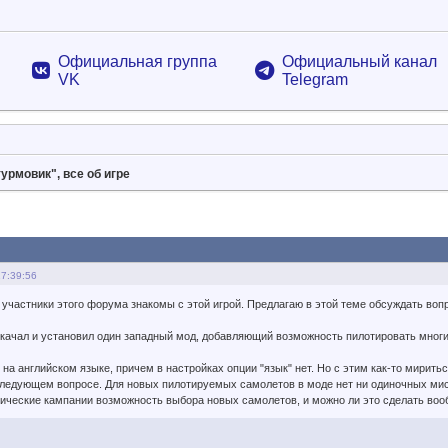
Официальная группа
Официальный канал
VK
Telegram
урмовик", все об игре
17:39:56
 участники этого форума знакомы с этой игрой. Предлагаю в этой теме обсуждать во
 скачал и установил один западный мод, добавляющий возможность пилотировать многи
на английском языке, причем в настройках опции "язык" нет. Но с этим как-то мирить
едующем вопросе. Для новых пилотируемых самолетов в моде нет ни одиночных миссий
ческие кампании возможность выбора новых самолетов, и можно ли это сделать воо