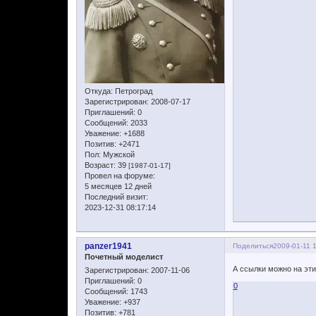
Откуда:
Петроград
Зарегистрирован
: 2008-07-17
Приглашений:
0
Сообщений:
2033
Уважение:
+1688
Позитив:
+2471
Пол:
Мужской
Возраст:
39
[1987-01-17]
Провел на форуме:
5 месяцев 12 дней
Последний визит:
2023-12-31 08:17:14
panzer1941
Поделиться
2009-01-11 
Почетный моделист
А ссылки можно на э
Зарегистрирован
: 2007-11-06
Приглашений:
0
0
Сообщений:
1743
Уважение:
+937
Позитив:
+781