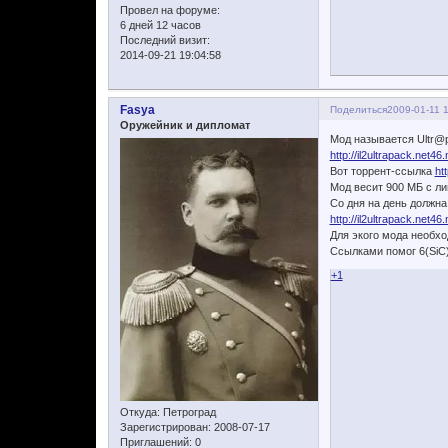
Провел на форуме:
6 дней 12 часов
Последний визит:
2014-09-21 19:04:58
Fasya
Поделиться
2009-01-11 
Оружейник и дипломат
Мод называется Ultr@
http://il2ultrapack.net46.
Вот торрент-ссылка
ht
Мод весит 900 МБ с л
Со дня на день должна
http://il2ultrapack.net46
Для экого мода необхо
Ссылками помог 6(SiC)
+1
Откуда:
Петроград
Зарегистрирован
: 2008-07-17
Приглашений:
0