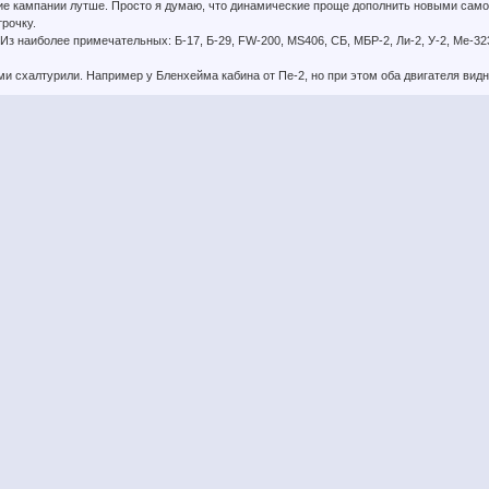
ие кампании лутше. Просто я думаю, что динамические проще дополнить новыми само
трочку.
з наиболее примечательных: Б-17, Б-29, FW-200, МS406, СБ, МБР-2, Ли-2, У-2, Ме-323,
и схалтурили. Например у Бленхейма кабина от Пе-2, но при этом оба двигателя видн