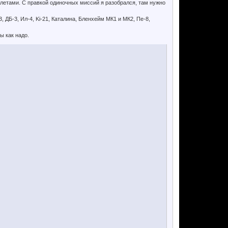
летами. С правкой одиночных миссий я разобрался, там нужно
 ДБ-3, Ил-4, Ki-21, Каталина, Бленхейм МК1 и МК2, Пе-8,
ы как надо.