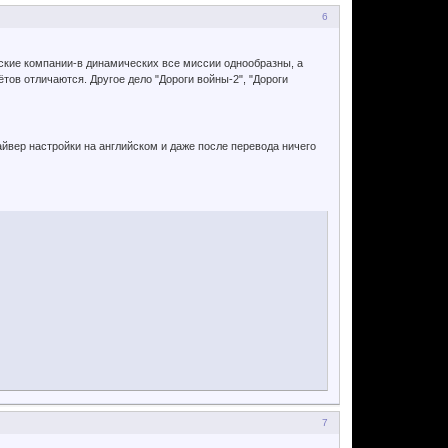
6
ские компании-в динамических все миссии однообразны, а
тов отличаются. Другое дело "Дороги войны-2", "Дороги
драйвер настройки на английском и даже после перевода ничего
7