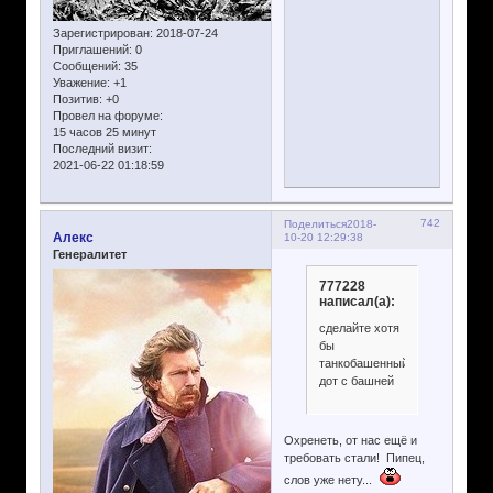
Зарегистрирован
: 2018-07-24
Приглашений:
0
Сообщений:
35
Уважение:
+1
Позитив:
+0
Провел на форуме:
15 часов 25 минут
Последний визит:
2021-06-22 01:18:59
742
Поделиться
2018-
Алекс
10-20 12:29:38
Генералитет
777228
написал(а):
сделайте хотя
бы
танкобашенный
дот с башней
Охренеть, от нас ещё и
требовать стали! Пипец,
слов уже нету...