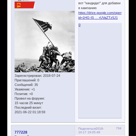
вот "кандидат" для добавки
в кампанию
https://drive.google.com/open?
id=1HG-IS … rUVaZTz5J1
0
Зарегистрирован
: 2018-07-24
Приглашений:
0
Сообщений:
35
Уважение:
+1
Позитив:
+0
Провел на форуме:
15 часов 25 минут
Последний визит:
2021-06-22 01:18:59
734
Поделиться
2018-
777228
10-17 19:05:49