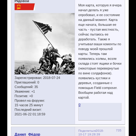
Рядовой
Моя карта, которую я вчера
начал делать я уже
опробовал, и ее состояние
на данный момент. Карта
еще начата, большая ее
часть - пустая местность,
сейчас пытаюсь ее
доработать. Также я
учитывал ваши коменты по
поводу моей прошлой
карты. Теперь там
появились холмы, возле
склада стоят ящики и бочки
(некоторые перевернутые
по вине солдафонов).
Зарегистрирован
: 2018-07-24
появились кустики и
Приглашений:
0
деревья, созданные с
Сообщений:
35
помощью Field composer.
Уважение:
+1
Вообщем работая над
Позитив:
+0
картой.
Провел на форуме:
0
15 часов 25 минут
Последний визит:
2021-06-22 01:18:59
735
Поделиться
2018-
Данил_Фёдор
10-17 19:28:39