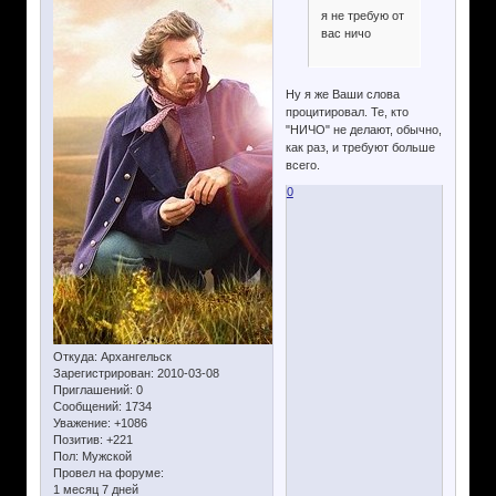
я не требую от
вас ничо
Ну я же Ваши слова
процитировал. Те, кто
"НИЧО" не делают, обычно,
как раз, и требуют больше
всего.
0
Откуда:
Архангельск
Зарегистрирован
: 2010-03-08
Приглашений:
0
Сообщений:
1734
Уважение:
+1086
Позитив:
+221
Пол:
Мужской
Провел на форуме:
1 месяц 7 дней