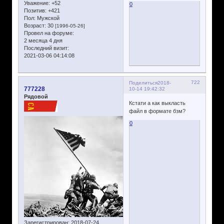
Уважение:
+52
0
Позитив:
+421
Пол:
Мужской
Возраст:
30
[1996-05-26]
Провел на форуме:
2 месяца 4 дня
Последний визит:
2021-03-06 04:14:08
722
Поделиться
2018-
777228
10-14 19:42:32
Рядовой
Кстати а как выкласть
файл в формате бзм?
0
Зарегистрирован
: 2018-07-24