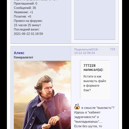
Приглашений:
0
Сообщений:
35
Уважение:
+1
Позитив:
+0
Провел на форуме:
15 часов 25 минут
Последний визит:
2021-06-22 01:18:59
723
Поделиться
2018-
Алекс
10-14 22:56:54
Генералитет
777228
написал(а):
Кстати а как
выкласть файл
в формате
бзм?
в смысле "выкласть"?
Идешь в "кабинет
задумчивости" и
"выкладываешь"....
Если без шуток, то