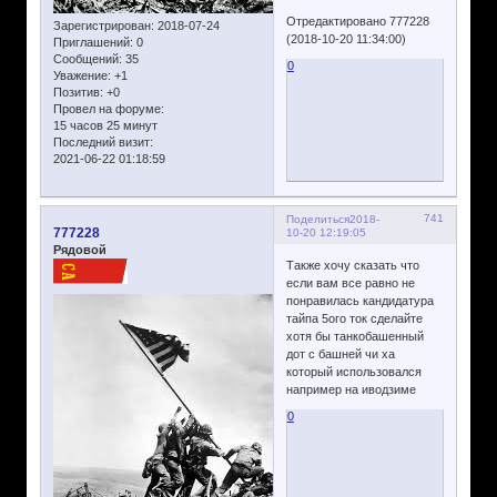
Отредактировано 777228
Зарегистрирован
: 2018-07-24
(2018-10-20 11:34:00)
Приглашений:
0
Сообщений:
35
0
Уважение:
+1
Позитив:
+0
Провел на форуме:
15 часов 25 минут
Последний визит:
2021-06-22 01:18:59
741
Поделиться
2018-
777228
10-20 12:19:05
Рядовой
Также хочу сказать что
если вам все равно не
понравилась кандидатура
тайпа 5ого ток сделайте
хотя бы танкобашенный
дот с башней чи ха
который использовался
например на иводзиме
0