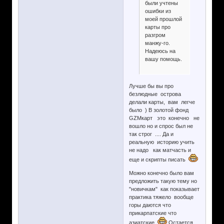
были учтены
ошибки из
моей прошлой
карты про
разгром
манжу-го.
Надеюсь на
вашу помощь.
Лучше бы вы про
безлюдные острова
делали карты, вам легче
было ) В золотой фонд
GZMкарт это конечно не
вошло но и спрос был не
так строг .... Да и
реальную историю учить
не надо как матчасть и
еще и скрипты писать
Можно конечно было вам
предложить такую тему но
"новичкам" как показывает
практика тяжело вообще
горы даются что
прикарпатские что
азиатские
Остается