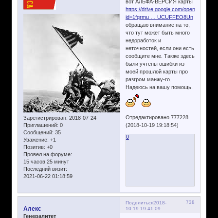
вот АЛЬФА-ВЕРСИЯ карты
https://drive.google.com/open?
id=1fqrmu … UCUFFEO8Un
обращаю внимание на то,
что тут может быть много
недоработок и
неточностей, если они есть
сообщите мне. Также здесь
были учтены ошибки из
моей прошлой карты про
разгром манжу-го.
Надеюсь на вашу помощь.
Отредактировано 777228
Зарегистрирован
: 2018-07-24
Приглашений:
0
(2018-10-19 19:18:54)
Сообщений:
35
0
Уважение:
+1
Позитив:
+0
Провел на форуме:
15 часов 25 минут
Последний визит:
2021-06-22 01:18:59
738
Поделиться
2018-
Алекс
10-19 19:41:09
Генералитет