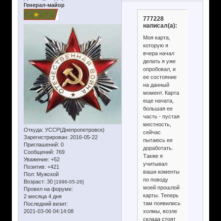
Генерал-майор
777228
написал(а):
Моя карта,
которую я
вчера начал
делать я уже
опробовал, и
ее состояние
на данный
момент. Карта
еще начата,
большая ее
часть - пустая
местность,
Откуда:
УССР(Днепропетровск)
сейчас
Зарегистрирован
: 2016-05-22
пытаюсь ее
Приглашений:
0
доработать.
Сообщений:
769
Также я
Уважение:
+52
учитывал
Позитив:
+421
ваши коменты
Пол:
Мужской
по поводу
Возраст:
30
[1996-05-26]
моей прошлой
Провел на форуме:
карты. Теперь
2 месяца 4 дня
там появились
Последний визит:
холмы, возле
2021-03-06 04:14:08
склада стоят