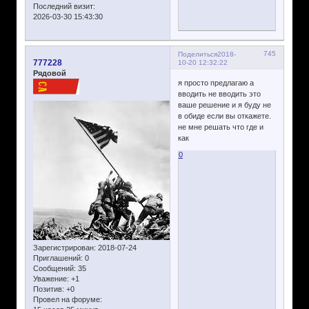
Последний визит:
2026-03-30 15:43:30
745
Поделиться
2018-
777228
10-20 12:32:22
Рядовой
я просто предлагаю а
вводить не вводить это
ваше решение и я буду не
в обиде если вы откажете.
не мне решать что где и
как
0
Зарегистрирован
: 2018-07-24
Приглашений:
0
Сообщений:
35
Уважение:
+1
Позитив:
+0
Провел на форуме: