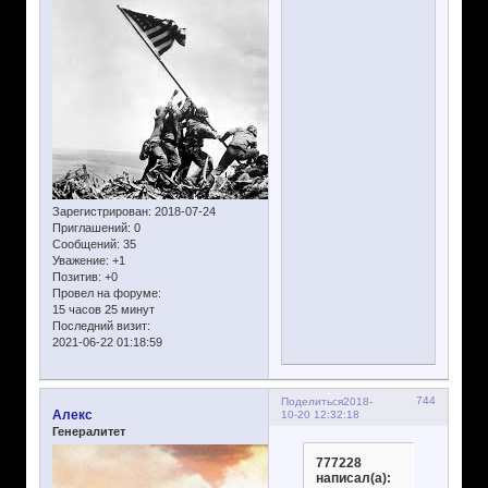
Зарегистрирован
: 2018-07-24
Приглашений:
0
Сообщений:
35
Уважение:
+1
Позитив:
+0
Провел на форуме:
15 часов 25 минут
Последний визит:
2021-06-22 01:18:59
744
Поделиться
2018-
Алекс
10-20 12:32:18
Генералитет
777228
написал(а):