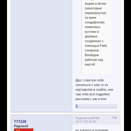
ящики и бочки
(некоторые
перевернутые
по вине
солдафонов).
появились
кустики и
деревья,
созданные с
помощью Field
composer.
Вообщем
работая над
картой.
Друг, советую тебе
связаться с кем то из
картоделов в скайпе, они
там тебе всё подробно
расскажут, как и мне
0
736
Поделиться
2018-
777228
10-17 20:10:40
Рядовой
ну хорошо я подумаю,