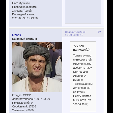
Пол:
Мужской
Провел на форуме:
1 месяц 7 дней
Последний визит:
2026-03-30 15:43:30
739
Поделиться
2018-
Uzbek
10-20 03:06:12
Бешеный дервиш
777228
написал(а):
Только думаю
я что для этой
миссии нужно
добавить пару
юнитов для
Японии. А
именно
Танкобашенный
дот с башней
от Type 5
Откуда:
CCCР
Heavy (думая
Зарегистрирован
: 2007-03-20
вы знаете что
Приглашений:
0
это за танк)
Сообщений:
17638
Уважение:
+2050