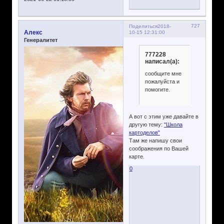
727
Поделиться
2018-
Алекс
10-15 12:31:00
Генералитет
777228
написал(а):
сообщите мне
пожалуйста и
помогите.
А вот с этим уже давайте в
другую тему:
"Школа
картоделов"
Там же напишу свои
соображения по Вашей
карте.
0