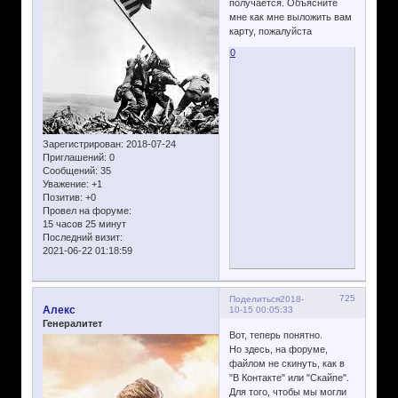
получается. Объясните
мне как мне выложить вам
карту, пожалуйста
0
Зарегистрирован
: 2018-07-24
Приглашений:
0
Сообщений:
35
Уважение:
+1
Позитив:
+0
Провел на форуме:
15 часов 25 минут
Последний визит:
2021-06-22 01:18:59
725
Поделиться
2018-
Алекс
10-15 00:05:33
Генералитет
Вот, теперь понятно.
Но здесь, на форуме,
файлом не скинуть, как в
"В Контакте" или "Скайпе".
Для того, чтобы мы могли