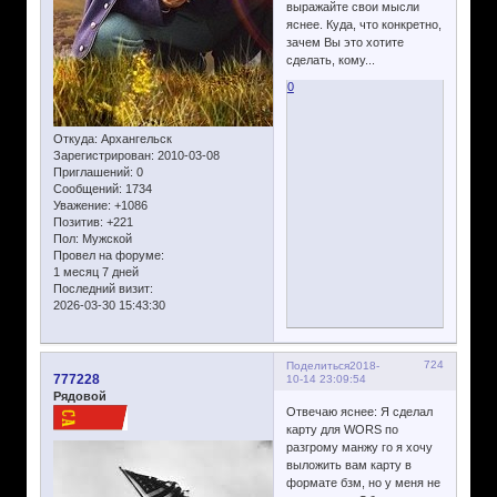
выражайте свои мысли
яснее. Куда, что конкретно,
зачем Вы это хотите
сделать, кому...
0
Откуда:
Архангельск
Зарегистрирован
: 2010-03-08
Приглашений:
0
Сообщений:
1734
Уважение:
+1086
Позитив:
+221
Пол:
Мужской
Провел на форуме:
1 месяц 7 дней
Последний визит:
2026-03-30 15:43:30
724
Поделиться
2018-
777228
10-14 23:09:54
Рядовой
Отвечаю яснее: Я сделал
карту для WORS по
разгрому манжу го я хочу
выложить вам карту в
формате бзм, но у меня не