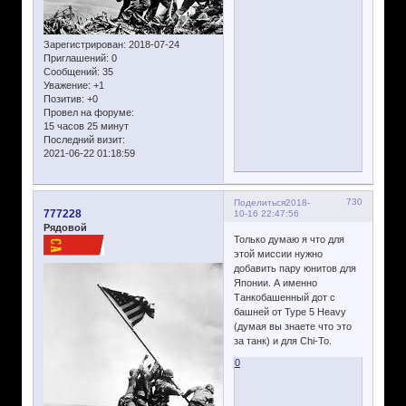
Зарегистрирован
: 2018-07-24
Приглашений:
0
Сообщений:
35
Уважение:
+1
Позитив:
+0
Провел на форуме:
15 часов 25 минут
Последний визит:
2021-06-22 01:18:59
730
Поделиться
2018-
777228
10-16 22:47:56
Рядовой
Только думаю я что для
этой миссии нужно
добавить пару юнитов для
Японии. А именно
Танкобашенный дот с
башней от Type 5 Heavy
(думая вы знаете что это
за танк) и для Chi-To.
0