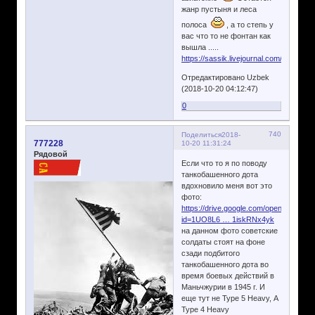
жанр пустыня и леса
полоса
, а то степь у
вас что то не фонтан как
вышла .....
https://sassik.livejournal.com/189295.h
Отредактировано Uzbek
(2018-10-20 04:12:47)
0
740
Поделиться
2018-
777228
10-20 11:31:24
Рядовой
Если что то я по поводу
танкобашенного дота
вдохновило меня вот это
фото:
https://drive.google.com/open?
id=1UO8L6 … 1iskRNx4yk
на данном фото советские
солдаты стоят на фоне
сзади подбитого
танкобашенного дота во
время боевых действий в
Маньчжурии в 1945 г. И
еще тут не Type 5 Heavy, А
Type 4 Heavy