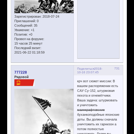
Зарегистрирован
: 2018-07-24
Приглашений:
0
Сообщений:
35
Уважение:
+1
Позитив:
+0
Провел на форуме:
15 часов 25 минут
Последний визит:
2021-06-22 01:18:59
731
Поделиться
2018-
777228
10-16 23:07:45
Рядовой
крч вот сюжет миссии: В
вашем распоряжении есть
САУ Су-152, штурмовая
пехота и огнемётчики.
Ваша задача: штурмовать
и уничтожить
маинкрафтовские
буханкоподобные японские
доты. Вы должны сначала
уничтожить их гарнизон а
потом полностью
уничтожить. Далее вы