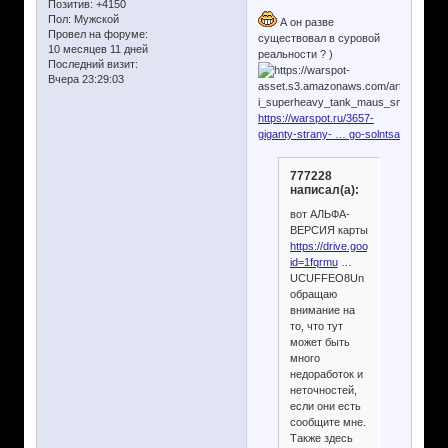
Позитив:
+4150
Пол:
Мужской
А он разве
Провел на форуме:
существовал в суровой
10 месяцев 11 дней
реальности ? )
Последний визит:
Вчера 23:29:03
https://warspot.ru/3657-
giganty-strany- … go-solntsa
777228
написал(а):
вот АЛЬФА-
ВЕРСИЯ карты
https://drive.google.com/open?
id=1fqrmu
…
UCUFFEO8Un
обращаю
внимание на
то, что тут
может быть
много
недоработок и
неточностей,
если они есть
сообщите мне.
Также здесь