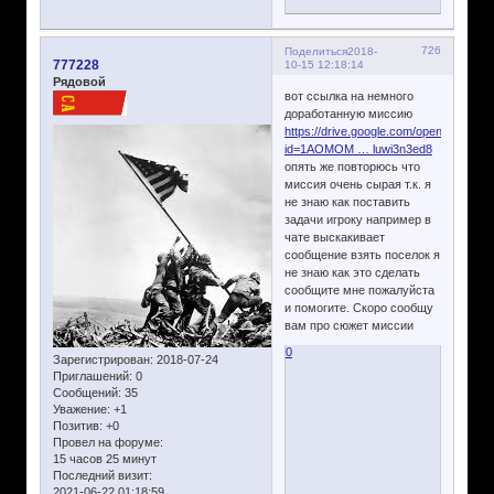
726
Поделиться
2018-
777228
10-15 12:18:14
Рядовой
вот ссылка на немного
доработанную миссию
https://drive.google.com/open?
id=1AOMOM … luwi3n3ed8
опять же повторюсь что
миссия очень сырая т.к. я
не знаю как поставить
задачи игроку например в
чате выскакивает
сообщение взять поселок я
не знаю как это сделать
сообщите мне пожалуйста
и помогите. Скоро сообщу
вам про сюжет миссии
0
Зарегистрирован
: 2018-07-24
Приглашений:
0
Сообщений:
35
Уважение:
+1
Позитив:
+0
Провел на форуме:
15 часов 25 минут
Последний визит:
2021-06-22 01:18:59