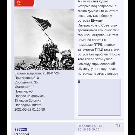
А что на счет курил
которые под вопросом, я
лично думаю что их стоит
отметить там оборону
острова Шумшу.
Интересно что Советских
десантников там было 9к а
гарнизон острова 25к. тем
немение советы с
помощью ПТРД, и своих
автоматов ППШ захватили
остров без проблем. После
того как об этом узнал
командующий обороной
Шумшу, у него случилась
Зарегистрирован
: 2018-07-24
истерика по этому поводу
Приглашений:
0
0
Сообщений:
35
Уважение:
+1
Позитив:
+0
Провел на форуме:
15 часов 25 минут
Последний визит:
2021-06-22 01:18:59
733
Поделиться
2018-
777228
10-16 23:49:59
Рядовой