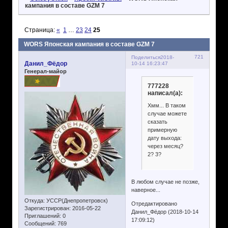
кампания в составе GZM 7
Страница:
«
1
…
23
24
25
WORS Японская кампания в составе GZM 7
721
Поделиться
2018-
Данил_Фёдор
10-14 16:23:47
Генерал-майор
777228
написал(а):
Хмм... В таком
случае можете
сказать
примерную
дату выхода:
через месяц?
2? 3?
В любом случае не позже,
наверное...
Откуда:
УССР(Днепропетровск)
Отредактировано
Зарегистрирован
: 2016-05-22
Данил_Фёдор (2018-10-14
Приглашений:
0
17:09:12)
Сообщений:
769