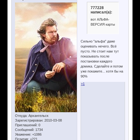
777228
написал(а):
вот АЛЬФА-
ВЕРСИЯ карты
Сильно "альфа" даже
оценивать нечего. Всё
пусто. Не стоит нам тут
показывать после
постановки каждого
домика. Сделайте и потом
уже покажите... хотя бы на
90%
+1
Откуда:
Архангельск
Зарегистрирован
: 2010-03-08
Приглашений:
0
Сообщений:
1734
Уважение:
+1086
Позитив:
+221