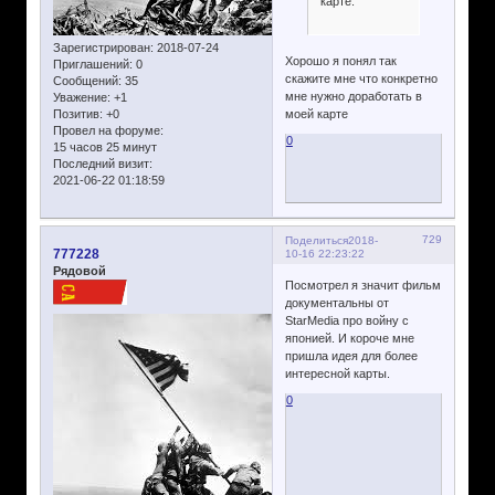
карте.
Зарегистрирован
: 2018-07-24
Хорошо я понял так
Приглашений:
0
скажите мне что конкретно
Сообщений:
35
мне нужно доработать в
Уважение:
+1
Позитив:
+0
моей карте
Провел на форуме:
0
15 часов 25 минут
Последний визит:
2021-06-22 01:18:59
729
Поделиться
2018-
777228
10-16 22:23:22
Рядовой
Посмотрел я значит фильм
документальны от
StarMedia про войну с
японией. И короче мне
пришла идея для более
интересной карты.
0