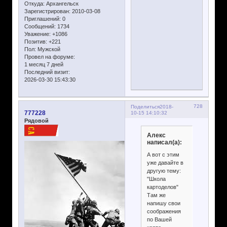
Откуда:
Архангельск
Зарегистрирован
: 2010-03-08
Приглашений:
0
Сообщений:
1734
Уважение:
+1086
Позитив:
+221
Пол:
Мужской
Провел на форуме:
1 месяц 7 дней
Последний визит:
2026-03-30 15:43:30
728
Поделиться
2018-
777228
10-15 14:10:32
Рядовой
Алекс
написал(а):
А вот с этим
уже давайте в
другую тему:
"Школа
картоделов"
Там же
напишу свои
соображения
по Вашей