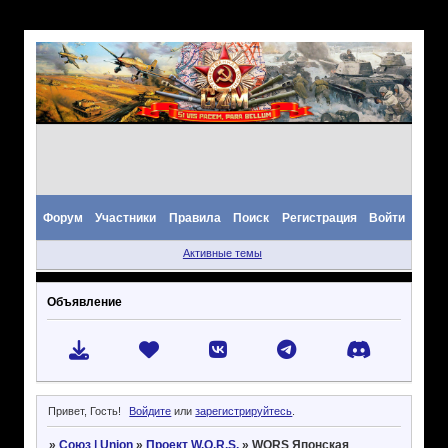
Форум
Участники
Правила
Поиск
Регистрация
Войти
Активные темы
Объявление
Привет, Гость!
Войдите
или
зарегистрируйтесь
.
»
Союз | Union
»
Проект W.O.R.S.
»
WORS Японская