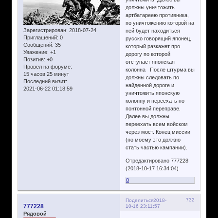
должны уничтожить
артбатареею противника,
по уничтожению которой на
Зарегистрирован
: 2018-07-24
ней будет находиться
Приглашений:
0
русско говорящий японец,
Сообщений:
35
который разкажет про
Уважение:
+1
дорогу по которой
Позитив:
+0
отступает японская
Провел на форуме:
колонна После штурма вы
15 часов 25 минут
должны следовать по
Последний визит:
найденной дороге и
2021-06-22 01:18:59
уничтожить японскую
колонну и переехать по
понтонной переправе.
Далее вы должны
переехать всем войском
через мост. Конец миссии
(по моему это должно
стать частью кампании).
Отредактировано 777228
(2018-10-17 16:34:04)
0
732
Поделиться
2018-
777228
10-16 23:11:57
Рядовой