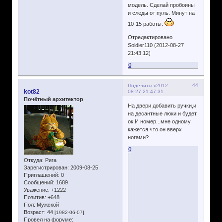
модель. Сделай пробоины
и следы от пуль. Минут на
10-15 работы.
Отредактировано
Soldier110 (2012-08-27
21:43:12)
0
44
Поделиться
2012-
kot82
08-27 21:47:31
Почётный архитектор
На двери добавить ручки,и
на десантные люки и будет
ок.И номер...мне одному
кажется что он вверх
ногами?
0
Откуда:
Рига
Зарегистрирован
: 2009-08-25
Приглашений:
0
Сообщений:
1689
Уважение:
+1222
Позитив:
+648
Пол:
Мужской
Возраст:
44
[1982-06-07]
Провел на форуме: