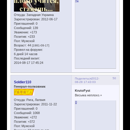
+2
Откуда:
Западная Украина
Зарегистрирован
: 2012-06-17
Приглашений:
0
Сообщений:
139
Уважение:
+173
Позитив:
+233
Пол:
Мужской
Возраст:
44
[1981-09-17]
Провел на форуме:
6 дней 14 часов
Последний визит:
2014-08-17 17:45:24
50
Поделиться
2012-
Soldier110
08-28 17:43:03
Генерал-полковник
KrutoFyst
Весьма неплохо.+
Откуда:
Рига, Латвия
0
Зарегистрирован
: 2011-11-22
Приглашений:
0
Сообщений:
1068
Уважение:
+272
Позитив:
+372
Пол:
Мужской