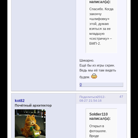
написал(а):
Спасибо. Когда
закончу
«шлифовку»
этой, думаю
взяться за ее
младшую
«сестричку» –
БМП-2.
Шикарно.
Ещё бы из игры скрин.
Ведь мы её там видеть
будем.
0
47
Поделиться
2012-
kot82
08-27 21:54:16
Почётный архитектор
Soldier110
написал(а):
Открыл в
фотошопе.
Вроде