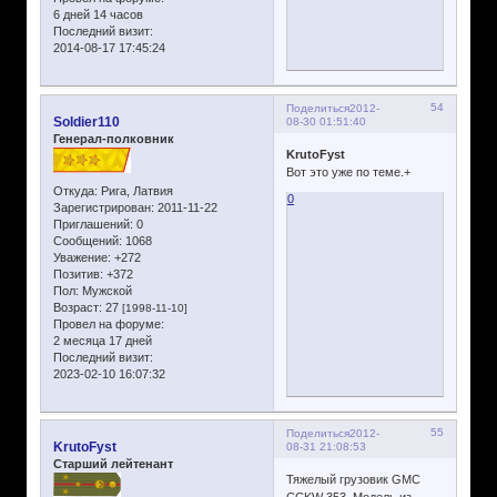
6 дней 14 часов
Последний визит:
2014-08-17 17:45:24
54
Поделиться
2012-
Soldier110
08-30 01:51:40
Генерал-полковник
KrutoFyst
Вот это уже по теме.+
Откуда:
Рига, Латвия
0
Зарегистрирован
: 2011-11-22
Приглашений:
0
Сообщений:
1068
Уважение:
+272
Позитив:
+372
Пол:
Мужской
Возраст:
27
[1998-11-10]
Провел на форуме:
2 месяца 17 дней
Последний визит:
2023-02-10 16:07:32
55
Поделиться
2012-
KrutoFyst
08-31 21:08:53
Старший лейтенант
Тяжелый грузовик GMC
CCKW 353. Модель из