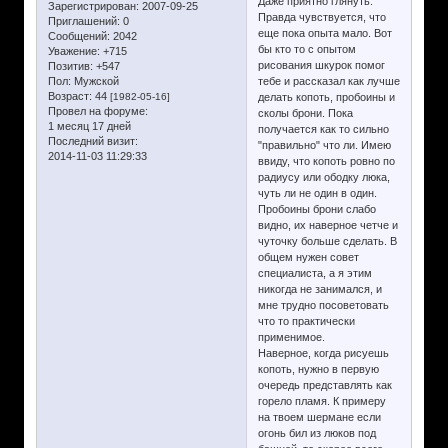
Даже приятно глянуть.
Зарегистрирован
: 2007-09-25
Правда чувствуется, что
Приглашений:
0
еще пока опыта мало. Вот
Сообщений:
2042
бы кто то с опытом
Уважение:
+715
рисования шкурок помог
Позитив:
+547
Пол:
Мужской
тебе и рассказал как лучше
Возраст:
44
[1982-05-16]
делать копоть, пробоины и
Провел на форуме:
сколы брони. Пока
1 месяц 17 дней
получается как то сильно
Последний визит:
"правильно" что ли. Имею
2014-11-03 11:29:33
ввиду, что копоть ровно по
радиусу или ободку люка,
чуть ли не один в один.
Пробоины брони слабо
видно, их наверное четче и
чуточку больше сделать. В
общем нужен совет
специалиста, а я этим
никогда не занимался, и
мне трудно посоветовать
что то практически
применимое.
Наверное, когда рисуешь
копоть, нужно в первую
очередь представлять как
горело пламя. К примеру
на твоем шермане если
огонь бил из люков под