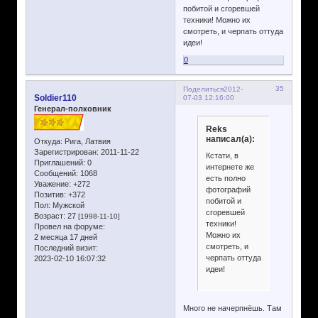
побитой и сгоревшей
техники! Можно их
смотреть, и черпать оттуда
идеи!
0
35
Поделиться
2012-
Soldier110
07-03 12:16:00
Генерал-полковник
Reks
написал(а):
Откуда:
Рига, Латвия
Зарегистрирован
: 2011-11-22
Кстати, в
Приглашений:
0
интернете же
Сообщений:
1068
есть полно
Уважение:
+272
фотографий
Позитив:
+372
побитой и
Пол:
Мужской
сгоревшей
Возраст:
27
[1998-11-10]
техники!
Провел на форуме:
Можно их
2 месяца 17 дней
смотреть, и
Последний визит:
черпать оттуда
2023-02-10 16:07:32
идеи!
Много не начерпнёшь. Там