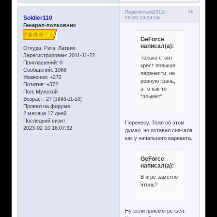
38
Поделиться
2012-
Soldier110
08-03 19:24:04
Генерал-полковник
GeForce
написал(а):
Откуда:
Рига, Латвия
Зарегистрирован
: 2011-11-22
Только стоит
Приглашений:
0
крест повыше
Сообщений:
1068
перенести, на
Уважение:
+272
ровную грань,
Позитив:
+372
а то как-то
Пол:
Мужской
"плывёт"
Возраст:
27
[1998-11-10]
Провел на форуме:
2 месяца 17 дней
Последний визит:
Перенесу. Тоже об этом
2023-02-10 16:07:32
думал, но оставил сначала
как у начального варианта.
GeForce
написал(а):
В игре заметно
чтоль?
Ну если присмотреться.