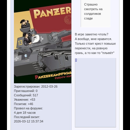
Страшно
смотреть на
солдатиков
сзади
В игре заметно чтоль?
А вообще, мне нравится.
Только стоит крест повыше
перенести, на ровную
грань, а то как-то "плывёт"
0
Зарегистрирован
: 2012-03-26
Приглашений:
0
Сообщений:
517
Уважение:
+53
Позитив:
+46
Провел на форуме:
4 дня 18 часов
Последний визит:
2026-03-12 15:37:34