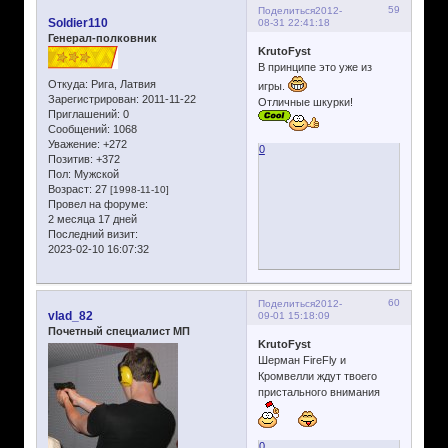
59
Поделиться
2012-
Soldier110
08-31 22:41:18
Генерал-полковник
KrutoFyst
В принципе это уже из
Откуда:
Рига, Латвия
игры.
Зарегистрирован
: 2011-11-22
Отличные шкурки!
Приглашений:
0
Сообщений:
1068
Уважение:
+272
0
Позитив:
+372
Пол:
Мужской
Возраст:
27
[1998-11-10]
Провел на форуме:
2 месяца 17 дней
Последний визит:
2023-02-10 16:07:32
60
Поделиться
2012-
vlad_82
09-01 15:18:09
Почетный специалист МП
KrutoFyst
Шерман FireFly и
Кромвелли ждут твоего
пристального внимания
0