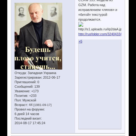
GZM. Работа над
исправлением «ляпов» и
«битой» текстурой
продолжается.
http://rusfolder.com/32404334
+5
Откуда:
Западная Украина
Зарегистрирован
: 2012-06-17
Приглашений:
0
Сообщений:
139
Уважение:
+173
Позитив:
+233
Пол:
Мужской
Возраст:
44
[1981-09-17]
Провел на форуме:
6 дней 14 часов
Последний визит:
2014-08-17 17:45:24