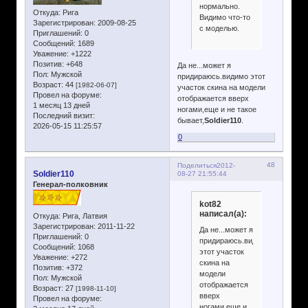
нормально.
Откуда:
Рига
Видимо что-то
Зарегистрирован
: 2009-08-25
с моделью.
Приглашений:
0
Сообщений:
1689
Уважение:
+1222
Позитив:
+648
Да не...может я
Пол:
Мужской
придираюсь.видимо этот
Возраст:
44
[1982-06-07]
участок скина на модели
Провел на форуме:
отображается вверх
1 месяц 13 дней
ногами,еще и не такое
Последний визит:
бывает,
Soldier110
.
2026-05-15 11:25:57
0
48
Поделиться
2012-
Soldier110
08-27 21:55:44
Генерал-полковник
kot82
написал(а):
Откуда:
Рига, Латвия
Зарегистрирован
: 2011-11-22
Да не...может я
Приглашений:
0
придираюсь.видимо
Сообщений:
1068
этот участок
Уважение:
+272
скина на
Позитив:
+372
модели
Пол:
Мужской
отображается
Возраст:
27
[1998-11-10]
вверх
Провел на форуме:
ногами,еще и