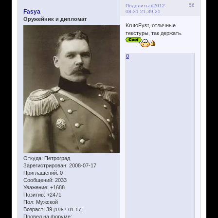
56
Поделиться
2012-
Fasya
08-31 21:39:21
Оружейник и дипломат
KrutoFyst, отличные
текстуры, так держать.
0
Откуда:
Петроград
Зарегистрирован
: 2008-07-17
Приглашений:
0
Сообщений:
2033
Уважение:
+1688
Позитив:
+2471
Пол:
Мужской
Возраст:
39
[1987-01-17]
Провел на форуме: