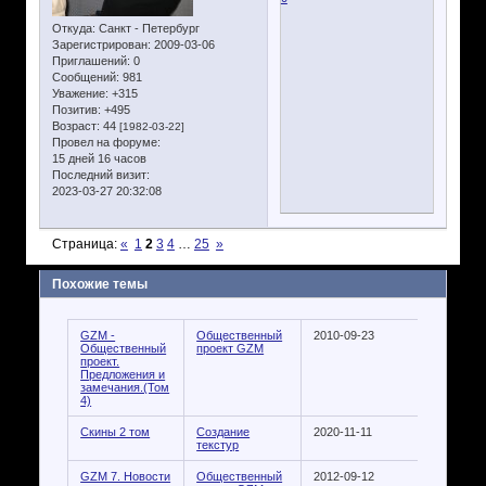
Откуда:
Санкт - Петербург
Зарегистрирован
: 2009-03-06
Приглашений:
0
Сообщений:
981
Уважение:
+315
Позитив:
+495
Возраст:
44
[1982-03-22]
Провел на форуме:
15 дней 16 часов
Последний визит:
2023-03-27 20:32:08
Страница:
«
1
2
3
4
…
25
»
Похожие темы
GZM -
Общественный
2010-09-23
Общественный
проект GZM
проект.
Предложения и
замечания.(Том
4)
Скины 2 том
Создание
2020-11-11
текстур
GZM 7. Новости
Общественный
2012-09-12