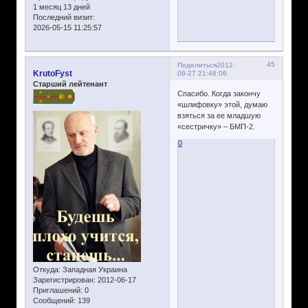
1 месяц 13 дней
Последний визит:
2026-05-15 11:25:57
45
Поделиться
2012-
KrutoFyst
08-27 21:48:06
Старший лейтенант
Спасибо. Когда закончу
«шлифовку» этой, думаю
взяться за ее младшую
«сестричку» – БМП-2.
0
Откуда:
Западная Украина
Зарегистрирован
: 2012-06-17
Приглашений:
0
Сообщений:
139