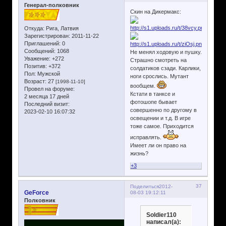
Генерал-полковник
Скин на Дикермакс:
Откуда:
Рига, Латвия
Зарегистрирован
: 2011-11-22
Приглашений:
0
Сообщений:
1068
Не менял ходовую и пушку.
Уважение:
+272
Страшно смотреть на
Позитив:
+372
солдатиков сзади. Карлики,
Пол:
Мужской
ноги срослись. Мутант
Возраст:
27
[1998-11-10]
вообщем.
Провел на форуме:
Кстати в танксе и
2 месяца 17 дней
фотошопе бывает
Последний визит:
совершенно по другому в
2023-02-10 16:07:32
освещении и т.д. В игре
тоже самое. Приходится
исправлять.
Имеет ли он право на
жизнь?
+3
37
Поделиться
2012-
GeForce
08-03 19:12:11
Полковник
Soldier110
написал(а):