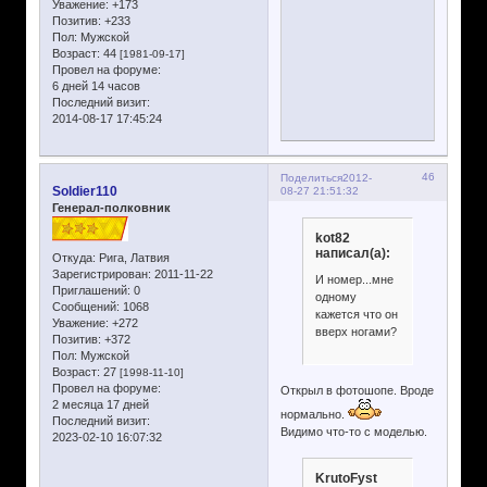
Уважение:
+173
Позитив:
+233
Пол:
Мужской
Возраст:
44
[1981-09-17]
Провел на форуме:
6 дней 14 часов
Последний визит:
2014-08-17 17:45:24
46
Поделиться
2012-
Soldier110
08-27 21:51:32
Генерал-полковник
kot82
написал(а):
Откуда:
Рига, Латвия
Зарегистрирован
: 2011-11-22
И номер...мне
Приглашений:
0
одному
Сообщений:
1068
кажется что он
Уважение:
+272
вверх ногами?
Позитив:
+372
Пол:
Мужской
Возраст:
27
[1998-11-10]
Провел на форуме:
Открыл в фотошопе. Вроде
2 месяца 17 дней
нормально.
Последний визит:
Видимо что-то с моделью.
2023-02-10 16:07:32
KrutoFyst