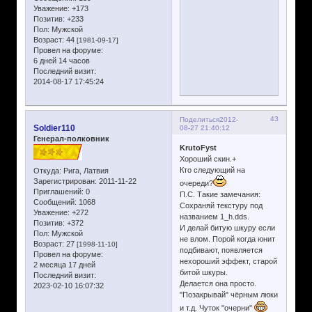
Уважение:
+173
Позитив:
+233
Пол:
Мужской
Возраст:
44
[1981-09-17]
Провел на форуме:
6 дней 14 часов
Последний визит:
2014-08-17 17:45:24
43
Поделиться
2012-
Soldier110
08-27 21:40:12
Генерал-полковник
KrutoFyst
Хороший скин.+
Кто следующий на
Откуда:
Рига, Латвия
Зарегистрирован
: 2011-11-22
очереди?
Приглашений:
0
П.С. Такие замечания:
Сообщений:
1068
Сохраняй текстуру под
Уважение:
+272
названием 1_h.dds.
Позитив:
+372
И делай битую шкуру если
Пол:
Мужской
не влом. Порой когда юнит
Возраст:
27
[1998-11-10]
подбивают, появляется
Провел на форуме:
нехороший эффект, старой
2 месяца 17 дней
битой шкуры.
Последний визит:
Делается она просто.
2023-02-10 16:07:32
"Позакрывай" чёрным люки
и т.д. Чуток "очерни"