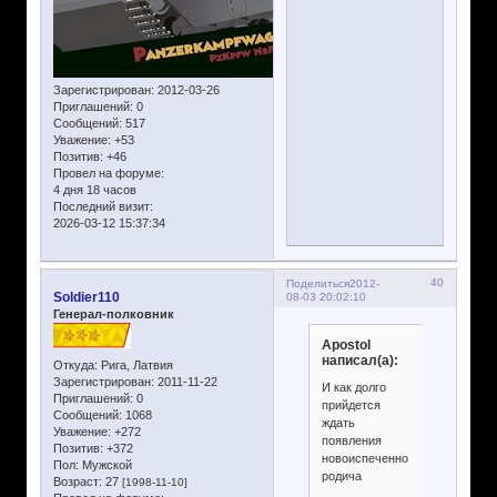
Зарегистрирован
: 2012-03-26
Приглашений:
0
Сообщений:
517
Уважение:
+53
Позитив:
+46
Провел на форуме:
4 дня 18 часов
Последний визит:
2026-03-12 15:37:34
40
Поделиться
2012-
Soldier110
08-03 20:02:10
Генерал-полковник
Apostol
написал(а):
Откуда:
Рига, Латвия
Зарегистрирован
: 2011-11-22
И как долго
Приглашений:
0
прийдется
Сообщений:
1068
ждать
Уважение:
+272
появления
Позитив:
+372
новоиспеченного
Пол:
Мужской
родича
Возраст:
27
[1998-11-10]