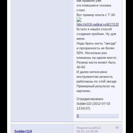
как правило уже
отстоявшаяся техника
стоит.
Вот пример опыта с Т-34:
Кстати я нашёл способ
создания пробоин. Ну для
меня.
Надо брать кисть "звезда"
и прозрачность не более
50%. Несколько раз
кликаешь на одном месте.
Размер кисти может быть
40-60.
И далее интенсивно
инструментом резкость
работаешь по этой звезде.
Примерный результат на
картинке.
Отредактировано
Soldier110 (2012-07-03
13:54:07)
0
36
Поделиться
2012-
Soldier110
08-03 15:49:08