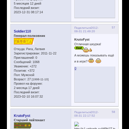
5 месяцев 12 дней
Последний визит:
2023-12-31 08:17:14
57
Поделиться
2012-
Soldier110
08-31 21:49:20
Генерал-полковник
KrutoFyst
Отличная шкурка!
Откуда:
Рига, Латвия
Зарегистрирован
: 2011-11-22
А можешь показывать ещё
Приглашений:
0
и в игре?
Сообщений:
1068
Уважение:
+272
0
Позитив:
+372
Пол:
Мужской
Возраст:
27
[1998-11-10]
Провел на форуме:
2 месяца 17 дней
Последний визит:
2023-02-10 16:07:32
58
Поделиться
2012-
KrutoFyst
08-31 22:17:52
Старший лейтенант