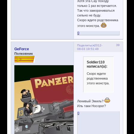
Хотя эта Сау походу
только 1 раз встречается.
Так что заморачиваться
сильно не буду.
Скоро ждите родственника
этого монстра.
0
39
Поделиться
2012-
GeForce
08-03 19:51:48
Полковник
Soldier110
написал(а):
Скоро ждите
родственника
этого монстра.
Ленивый Эмиль?
Иль таки Носорог?
0