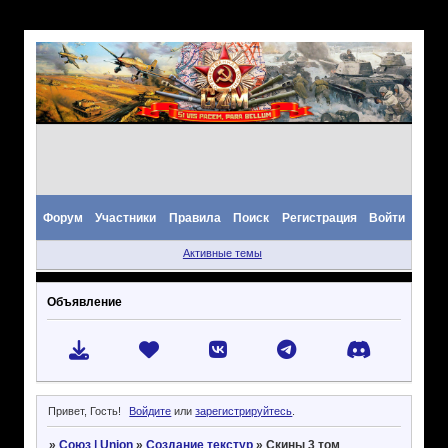
Форум
Участники
Правила
Поиск
Регистрация
Войти
Активные темы
Объявление
Привет, Гость!
Войдите
или
зарегистрируйтесь
.
»
Союз | Union
»
Создание текстур
»
Скины 3 том