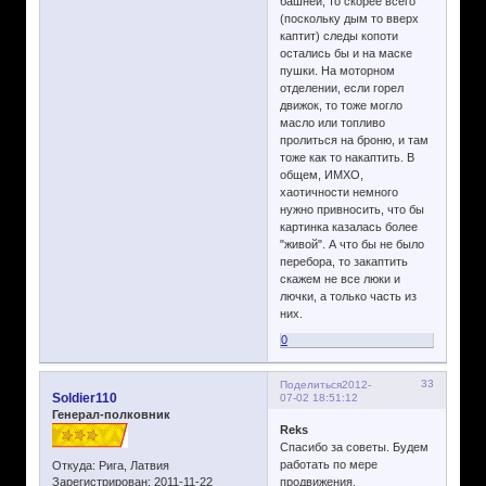
башней, то скорее всего
(поскольку дым то вверх
каптит) следы копоти
остались бы и на маске
пушки. На моторном
отделении, если горел
движок, то тоже могло
масло или топливо
пролиться на броню, и там
тоже как то накаптить. В
общем, ИМХО,
хаотичности немного
нужно привносить, что бы
картинка казалась более
"живой". А что бы не было
перебора, то закаптить
скажем не все люки и
лючки, а только часть из
них.
0
33
Поделиться
2012-
Soldier110
07-02 18:51:12
Генерал-полковник
Reks
Спасибо за советы. Будем
работать по мере
Откуда:
Рига, Латвия
Зарегистрирован
: 2011-11-22
продвижения.