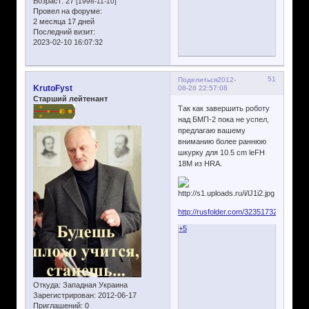
Возраст:
27
[1998-11-10]
Провел на форуме:
2 месяца 17 дней
Последний визит:
2023-02-10 16:07:32
51
Поделиться
2012-
KrutoFyst
08-28 22:57:08
Старший лейтенант
Так как завершить роботу
над БМП-2 пока не успел,
предлагаю вашему
вниманию более раннюю
шкурку для 10.5 cm leFH
18M из HRA.
http://rusfolder.com/32351732
+5
Откуда:
Западная Украина
Зарегистрирован
: 2012-06-17
Приглашений:
0