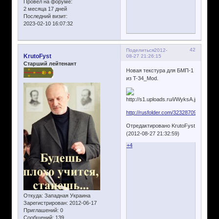
Провел на форуме:
2 месяца 17 дней
Последний визит:
2023-02-10 16:07:32
42
Поделиться
2012-
KrutoFyst
08-27 21:26:15
Старший лейтенант
Новая текстура для БМП-1
из T-34_Mod.
http://rusfolder.com/32328709
Отредактировано KrutoFyst
(2012-08-27 21:32:59)
+4
Откуда:
Западная Украина
Зарегистрирован
: 2012-06-17
Приглашений:
0
Сообщений:
139