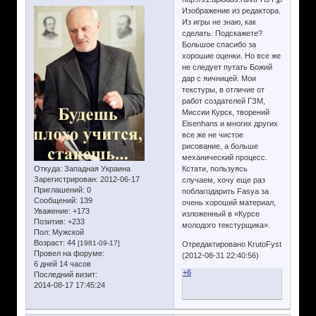
Изображение из редактора.
Из игры не знаю, как
сделать. Подскажете?
Большое спасибо за
хорошие оценки. Но все же
не следует путать Божий
дар с яичницей. Мои
текстуры, в отличие от
работ создателей ГЗМ,
Миссии Курск, творений
Eisenhans и многих других
все же не чистое
рисование, а больше
механический процесс.
Откуда:
Западная Украина
Кстати, пользуясь
Зарегистрирован
: 2012-06-17
случаем, хочу еще раз
Приглашений:
0
поблагодарить Fasya за
Сообщений:
139
очень хороший материал,
Уважение:
+173
изложенный в «Курсе
Позитив:
+233
молодого текстурщика».
Пол:
Мужской
Возраст:
44
[1981-09-17]
Отредактировано KrutoFyst
Провел на форуме:
(2012-08-31 22:40:56)
6 дней 14 часов
+6
Последний визит:
2014-08-17 17:45:24