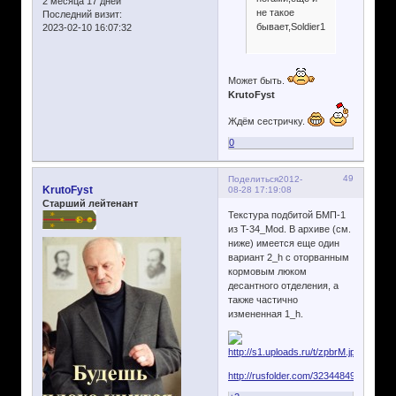
2 месяца 17 дней
не такое
Последний визит:
бывает,Soldier110.
2023-02-10 16:07:32
Может быть.
KrutoFyst
Ждём сестричку.
0
49
Поделиться
2012-
KrutoFyst
08-28 17:19:08
Старший лейтенант
Текстура подбитой БМП-1
из T-34_Mod. В архиве (см.
ниже) имеется еще один
вариант 2_h с оторванным
кормовым люком
десантного отделения, а
также частично
измененная 1_h.
http://rusfolder.com/32344849