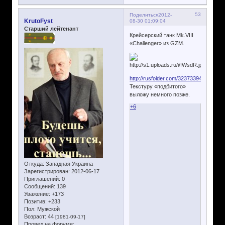
53
Поделиться
2012-
KrutoFyst
08-30 01:09:04
Старший лейтенант
Крейсерский танк Mk.VIII
«Challenger» из GZM.
http://rusfolder.com/32373394
Текстуру «подбитого»
выложу немного позже.
+6
Откуда:
Западная Украина
Зарегистрирован
: 2012-06-17
Приглашений:
0
Сообщений:
139
Уважение:
+173
Позитив:
+233
Пол:
Мужской
Возраст:
44
[1981-09-17]
Провел на форуме: