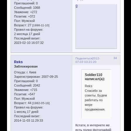
Приглашений:
0
0
Сообщений:
1068
Уважение:
+272
Позитив:
+372
Пол:
Мужской
Возраст:
27
[1998-11-10]
Провел на форуме:
2 месяца 17 дней
Последний визит:
2023-02-10 16:07:32
34
Поделиться
2012-
Reks
07-03 03:21:20
Заблокирован
Откуда:
г. Киев
Soldier110
Зарегистрирован
: 2007-09-25
написал(а):
Приглашений:
0
Сообщений:
2042
Reks
Уважение:
+715
Спасибо за
Позитив:
+547
советы. Будем
Пол:
Мужской
работать по
Возраст:
44
[1982-05-16]
мере
Провел на форуме:
продвижения.
1 месяц 17 дней
Последний визит:
2014-11-03 11:29:33
Кстати, в интернете же
есть полно фотографий