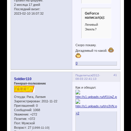
Провел на форуме:
2 месяца 17 дней
Последний визит:
GeForce
2023-02-10 16:07:32
написал(а):
Ленивый
Эмиль?
Скоро покажу.
Догадливый то какой.
0
41
Поделиться
2012-
Soldier110
08-03 22:41:13
Генерал-полковник
Как и обещал:
Откуда:
Рига, Латвия
Зарегистрирован
: 2011-11-22
Приглашений:
0
Сообщений:
1068
+2
Уважение:
+272
Позитив:
+372
Пол:
Мужской
Возраст:
27
[1998-11-10]