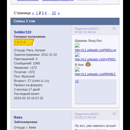
Страница:
«
1
2
3
4
…
25
»
Скины 3 том
31
Поделиться
2012-
Soldier110
07-02 15:49:14
Генерал-полковник
Шерман Ленд-Лиз:
Откуда:
Рига, Латвия
Зарегистрирован
: 2011-11-22
Приглашений:
0
Сообщений:
1068
В бою
:
Уважение:
+272
Позитив:
+372
Пол:
Мужской
Возраст:
27
[1998-11-10]
+1
Провел на форуме:
2 месяца 17 дней
Последний визит:
2023-02-10 16:07:32
32
Поделиться
2012-
Reks
07-02 17:43:19
Заблокирован
Ну вот, уже намного лучше!
Откуда:
г. Киев