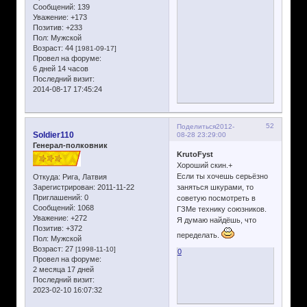
Сообщений:
139
Уважение:
+173
Позитив:
+233
Пол:
Мужской
Возраст:
44
[1981-09-17]
Провел на форуме:
6 дней 14 часов
Последний визит:
2014-08-17 17:45:24
52
Поделиться
2012-
Soldier110
08-28 23:29:00
Генерал-полковник
KrutoFyst
Хороший скин.+
Если ты хочешь серьёзно
Откуда:
Рига, Латвия
Зарегистрирован
: 2011-11-22
заняться шкурами, то
Приглашений:
0
советую посмотреть в
Сообщений:
1068
ГЗМе технику союзников.
Уважение:
+272
Я думаю найдёшь, что
Позитив:
+372
переделать.
Пол:
Мужской
Возраст:
27
[1998-11-10]
0
Провел на форуме:
2 месяца 17 дней
Последний визит:
2023-02-10 16:07:32