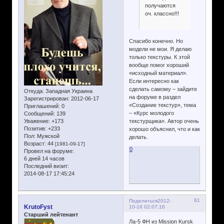
получаются
оч. классно!!!
Спасибо конечно. Но
модели не мои. Я делаю
только текстуры. К этой
вообще помог хороший
«исходный материал».
Если интересно как
сделать самому – зайдите
Откуда:
Западная Украина
на форуме в раздел
Зарегистрирован
: 2012-06-17
«Создание текстур», тема
Приглашений:
0
– «Курс молодого
Сообщений:
139
текстурщика». Автор очень
Уважение:
+173
Позитив:
+233
хорошо объяснил, что и как
Пол:
Мужской
делать.
Возраст:
44
[1981-09-17]
0
Провел на форуме:
6 дней 14 часов
Последний визит:
2014-08-17 17:45:24
81
Поделиться
2012-
KrutoFyst
10-16 02:07:16
Старший лейтенант
Ла-5 ФН из Mission Kursk