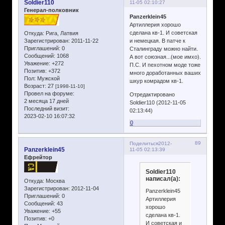
Soldier110
11-05 02:10:27
Генерал-полковник
Panzerklein45
Артиллерия хорошо
сделана кв-1. И советская
Откуда:
Рига, Латвия
Зарегистрирован
: 2011-11-22
и немецкая. В патче к
Приглашений:
0
Сталинграду можно найти.
Сообщений:
1068
А вот союзная...(мое имхо).
Уважение:
+272
П.С. И пехотном моде тоже
Позитив:
+372
много доработанных ваших
Пол:
Мужской
шкур комрадом кв-1.
Возраст:
27
[1998-11-10]
Провел на форуме:
Отредактировано
2 месяца 17 дней
Soldier110 (2012-11-05
Последний визит:
02:13:44)
2023-02-10 16:07:32
0
89
Поделиться
2012-
Panzerklein45
11-05 02:13:39
Ефрейтор
Soldier110
написал(а):
Откуда:
Москва
Зарегистрирован
: 2012-11-04
Panzerklein45
Приглашений:
0
Артиллерия
Сообщений:
43
хорошо
Уважение:
+55
сделана кв-1.
Позитив:
+0
И советская и