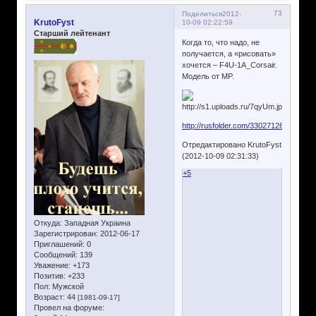
73
Поделиться
2012-
KrutoFyst
10-09 02:22:59
Старший лейтенант
Когда то, что надо, не
получается, а «рисовать»
хочется – F4U-1A_Corsair.
Модель от MP.
http://rusfolder.com/33027126
Отредактировано KrutoFyst
(2012-10-09 02:31:33)
+5
Откуда:
Западная Украина
Зарегистрирован
: 2012-06-17
Приглашений:
0
Сообщений:
139
Уважение:
+173
Позитив:
+233
Пол:
Мужской
Возраст:
44
[1981-09-17]
Провел на форуме: