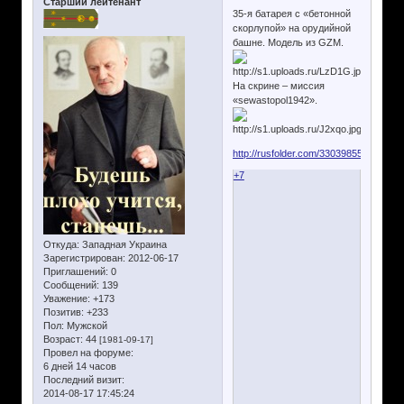
Старший лейтенант
35-я батарея с «бетонной
скорлупой» на орудийной
башне. Модель из GZM.
На скрине – миссия
«sewastopol1942».
http://rusfolder.com/33039855
+7
Откуда:
Западная Украина
Зарегистрирован
: 2012-06-17
Приглашений:
0
Сообщений:
139
Уважение:
+173
Позитив:
+233
Пол:
Мужской
Возраст:
44
[1981-09-17]
Провел на форуме:
6 дней 14 часов
Последний визит:
2014-08-17 17:45:24