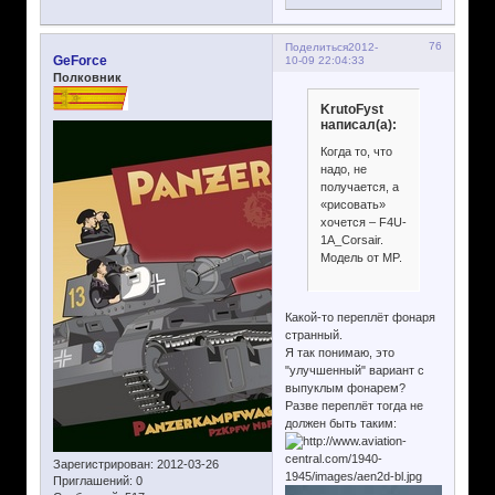
76
Поделиться
2012-
GeForce
10-09 22:04:33
Полковник
KrutoFyst
написал(а):
Когда то, что
надо, не
получается, а
«рисовать»
хочется – F4U-
1A_Corsair.
Модель от MP.
Какой-то переплёт фонаря
странный.
Я так понимаю, это
"улучшенный" вариант с
выпуклым фонарем?
Разве переплёт тогда не
должен быть таким:
Зарегистрирован
: 2012-03-26
Приглашений:
0