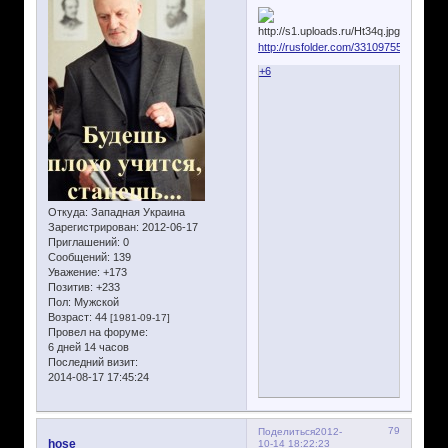
http://rusfolder.com/33109755
+6
Откуда:
Западная Украина
Зарегистрирован
: 2012-06-17
Приглашений:
0
Сообщений:
139
Уважение:
+173
Позитив:
+233
Пол:
Мужской
Возраст:
44
[1981-09-17]
Провел на форуме:
6 дней 14 часов
Последний визит:
2014-08-17 17:45:24
79
Поделиться
2012-
hose
10-14 18:22:23