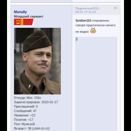
70
Поделиться
2012-
Manuliy
09-21 17:11:23
Младший сержант
Soldier110
откровенно
говоря практически ничего
не видно
0
Откуда:
Мос. Обл.
Зарегистрирован
: 2010-01-17
Приглашений:
0
Сообщений:
47
Уважение:
+12
Позитив:
+17
Пол:
Мужской
Возраст:
38
[1988-05-02]