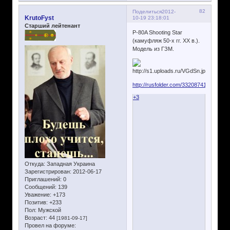
82
Поделиться
2012-
KrutoFyst
10-19 23:18:01
Старший лейтенант
P-80A Shooting Star
(камуфляж 50-х гг. ХХ в.).
Модель из ГЗМ.
http://rusfolder.com/33208741
+3
Откуда:
Западная Украина
Зарегистрирован
: 2012-06-17
Приглашений:
0
Сообщений:
139
Уважение:
+173
Позитив:
+233
Пол:
Мужской
Возраст:
44
[1981-09-17]
Провел на форуме: