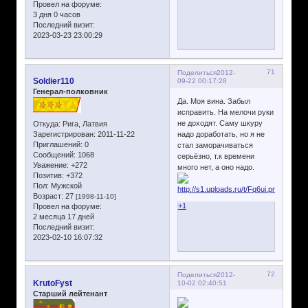
Провел на форуме:
3 дня 0 часов
Последний визит:
2023-03-23 23:00:29
71
Поделиться
2012-
Soldier110
09-22 00:17:28
Генерал-полковник
Да. Моя вина. Забыл
исправить. На мелочи руки
не доходят. Саму шкуру
Откуда:
Рига, Латвия
Зарегистрирован
: 2011-11-22
надо доработать, но я не
Приглашений:
0
стал заморачиваться
Сообщений:
1068
серьёзно, т.к времени
Уважение:
+272
много нет, а оно надо.
Позитив:
+372
Пол:
Мужской
Возраст:
27
[1998-11-10]
+1
Провел на форуме:
2 месяца 17 дней
Последний визит:
2023-02-10 16:07:32
72
Поделиться
2012-
KrutoFyst
10-02 02:40:51
Старший лейтенант