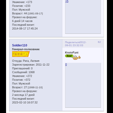
+5
Уважение:
+173
Позитив:
+233
Пол:
Мужской
Возраст:
44
[1981-09-17]
Провел на форуме:
6 дней 14 часов
Последний визит:
2014-08-17 17:45:24
62
Поделиться
2012-
Soldier110
09-01 23:32:03
Генерал-полковник
KrutoFyst
Откуда:
Рига, Латвия
0
Зарегистрирован
: 2011-11-22
Приглашений:
0
Сообщений:
1068
Уважение:
+272
Позитив:
+372
Пол:
Мужской
Возраст:
27
[1998-11-10]
Провел на форуме:
2 месяца 17 дней
Последний визит:
2023-02-10 16:07:32