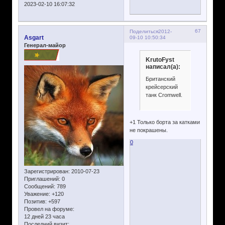
2023-02-10 16:07:32
67
Поделиться
2012-
Asgart
09-10 10:50:34
Генерал-майор
KrutoFyst
написал(а):
Британский
крейсерский
танк Cromwell.
+1 Только борта за катками
не покрашены.
0
Зарегистрирован
: 2010-07-23
Приглашений:
0
Сообщений:
789
Уважение:
+120
Позитив:
+597
Провел на форуме:
12 дней 23 часа
Последний визит: