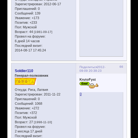
Зарегистрирован
: 2012-06-17
Приглашений:
0
Сообщений:
139
Уважение:
+173
Позитив:
+233
Пол:
Мужской
Возраст:
44
[1981-09-17]
Провел на форуме:
6 дней 14 часов
Последний визит:
2014-08-17 17:45:24
66
Поделиться
2012-
Soldier110
09-09 20:38:23
Генерал-полковник
KrutoFyst
Откуда:
Рига, Латвия
0
Зарегистрирован
: 2011-11-22
Приглашений:
0
Сообщений:
1068
Уважение:
+272
Позитив:
+372
Пол:
Мужской
Возраст:
27
[1998-11-10]
Провел на форуме:
2 месяца 17 дней
Последний визит: