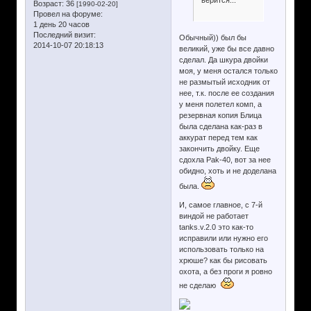
Возраст:
36
[1990-02-20]
Провел на форуме:
1 день 20 часов
Последний визит:
Обычный)) был бы
2014-10-07 20:18:13
великий, уже бы все давно
сделал. Да шкура двойки
моя, у меня остался только
не размытый исходник от
нее, т.к. после ее создания
у меня полетел комп, а
резервная копия Блица
была сделана как-раз в
аккурат перед тем как
закончить двойку. Еще
сдохла Pak-40, вот за нее
обидно, хоть и не доделана
была.
И, самое главное, с 7-й
виндой не работает
tanks.v.2.0 это как-то
исправили или нужно его
использовать только на
хрюше? как бы рисовать
охота, а без проги я ровно
не сделаю