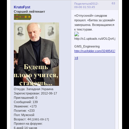
63
Поделиться
2012-
KrutoFyst
09-06 01:53:45
Старший лейтенант
«Отпускной» синдром
прошел. «Битва за урожай»
завершена. Возвращаемся
к текстурам.
GMS_Engineering
http://rusfolder.com/32485413
+4
Откуда:
Западная Украина
Зарегистрирован
: 2012-06-17
Приглашений:
0
Сообщений:
139
Уважение:
+173
Позитив:
+233
Пол:
Мужской
Возраст:
44
[1981-09-17]
Провел на форуме:
6 дней 14 часов