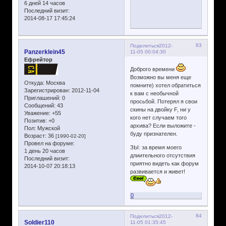
6 дней 14 часов
Последний визит:
2014-08-17 17:45:24
83
Поделиться
2012-
Panzerklein45
11-05 00:04:30
Ефрейтор
Доброго времени
Возможно вы меня еще
Откуда:
Москва
помните) хотел обратиться
Зарегистрирован
: 2012-11-04
к вам с необычной
Приглашений:
0
просьбой. Потерял я свои
Сообщений:
43
скины на двойку F, ни у
Уважение:
+55
кого нет случаем того
Позитив:
+0
архива? Если выложите -
Пол:
Мужской
буду признателен.
Возраст:
36
[1990-02-20]
Провел на форуме:
ЗЫ: за время моего
1 день 20 часов
длиительного отсутствия
Последний визит:
приятно видеть как форум
2014-10-07 20:18:13
развивается и живет!
0
84
Поделиться
2012-
Soldier110
11-05 01:35:45