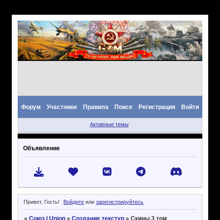
Форум
Участники
Правила
Поиск
Регистрация
Войти
Активные темы
Объявление
Привет, Гость!
Войдите
или
зарегистрируйтесь
.
»
Союз | Union
»
Создание текстур
»
Скины 3 том