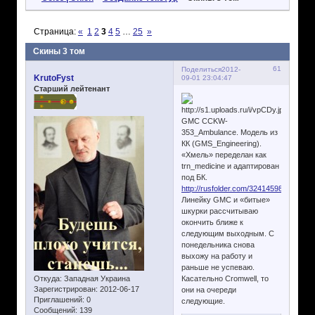
Страница:
«
1
2
3
4
5
…
25
»
Скины 3 том
61
Поделиться
2012-
KrutoFyst
09-01 23:04:47
Старший лейтенант
GMC CCKW-
353_Ambulance. Модель из
КК (GMS_Engineering).
«Хмель» переделан как
trn_medicine и адаптирован
под БК.
http://rusfolder.com/32414598
Линейку GMC и «битые»
шкурки рассчитываю
окончить ближе к
следующим выходным. С
понедельника снова
выхожу на работу и
раньше не успеваю.
Откуда:
Западная Украина
Касательно Cromwell, то
Зарегистрирован
: 2012-06-17
они на очереди
Приглашений:
0
следующие.
Сообщений:
139