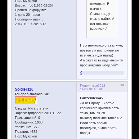
Пол:
Мужской
немецкая. В
Возраст:
36
[1990-02-20]
патче к
Провел на форуме:
Сталинграду
1 день 20 часов
можно найти. А
Последний визит:
вот союзная...
2014-10-07 20:18:13
(мое имхо).
Ну я немножко отстал уже,
поэтому и воспринимаю
все как 2 года назад)
А может есть еще какой-то
просмотрщик моделей?
0
90
Поделиться
2012-
Soldier110
11-05 02:18:10
Генерал-полковник
Panzerklein45
Да нет вроде. В ветке
карибского кризиса есть
Откуда:
Рига, Латвия
Зарегистрирован
: 2011-11-22
тема, там як-28
Приглашений:
0
выкладывал мне танкс 0.2.
Сообщений:
1068
Если есть время,
Уважение:
+272
поглядите, а мне спать
Позитив:
+372
пора))
Пол:
Мужской