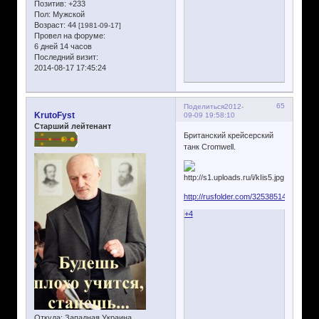
Позитив:
+233
Пол:
Мужской
Возраст:
44
[1981-09-17]
Провел на форуме:
6 дней 14 часов
Последний визит:
2014-08-17 17:45:24
65
Поделиться
2012-
KrutoFyst
09-09 19:58:10
Старший лейтенант
Британский крейсерский
танк Cromwell.
http://rusfolder.com/32538514
+4
Откуда:
Западная Украина