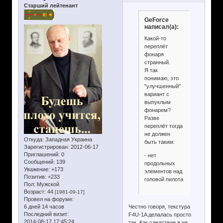
Старший лейтенант
GeForce
написал(а):
Какой-то
переплёт
фонаря
странный.
Я так
понимаю, это
"улучшенный"
вариант с
выпуклым
фонарем?
Разве
переплёт тогда
не должен
Откуда:
Западная Украина
быть таким:
Зарегистрирован
: 2012-06-17
Приглашений:
0
- нет
Сообщений:
139
продольных
Уважение:
+173
элементов над
Позитив:
+233
головой пилота
Пол:
Мужской
Возраст:
44
[1981-09-17]
Провел на форуме:
Честно говоря, текстура
6 дней 14 часов
Последний визит:
F4U-1A делалась просто
2014-08-17 17:45:24
так. Как следствие я не