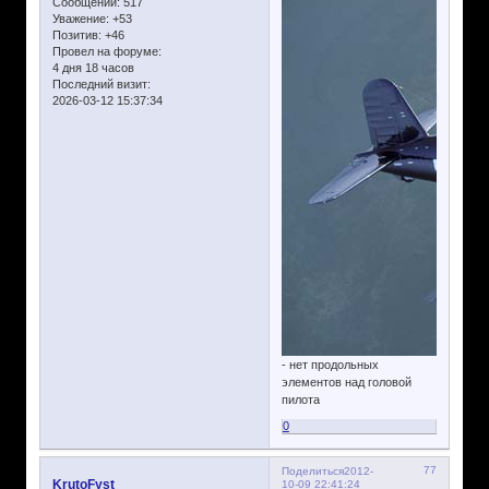
Сообщений:
517
Уважение:
+53
Позитив:
+46
Провел на форуме:
4 дня 18 часов
Последний визит:
2026-03-12 15:37:34
- нет продольных
элементов над головой
пилота
0
77
Поделиться
2012-
KrutoFyst
10-09 22:41:24