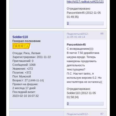
Отредактировано
Panzerklein45 (2012-11-05
01:49:35)
0
86
Поделиться
2012-
Soldier110
11-05 01:49:14
Генерал-полковник
Panzerklein45
С возвращением))))
В патче 7.50 доработана
Откуда:
Рига, Латвия
Зарегистрирован
: 2011-11-22
шкурка вроде. Теперь
Приглашений:
0
намерены продолжить
Сообщений:
1068
деятельность
Уважение:
+272
текстурщика?
Позитив:
+372
П.С. Насчет tanks, я
Пол:
Мужской
использую версию 0.2. Но
Возраст:
27
[1998-11-10]
инсталятора не осталось((
Провел на форуме:
2 месяца 17 дней
Отредактировано
Последний визит:
Soldier110 (2012-11-05
2023-02-10 16:07:32
01:58:24)
0
87
Поделиться
2012-