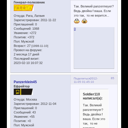
Генерал-полковник
Так. Великий panzermeyer?
Ведь двойка f ваша. Если
это так, то не верится...
Откуда:
Рига, Латвия
Зарегистрирован
: 2011-11-22
Приглашений:
0
Сообщений:
1068
0
Уважение:
+272
Позитив:
+372
Пол:
Мужской
Возраст:
27
[1998-11-10]
Провел на форуме:
2 месяца 17 дней
Последний визит:
2023-02-10 16:07:32
85
Поделиться
2012-
Panzerklein45
11-05 01:45:10
Ефрейтор
Soldier110
написал(а):
Откуда:
Москва
Зарегистрирован
: 2012-11-04
Так. Великий
Приглашений:
0
panzermeyer?
Сообщений:
43
Ведь двойка f
Уважение:
+55
ваша. Если это
Позитив:
+0
так, то не
Пол:
Мужской
верится...