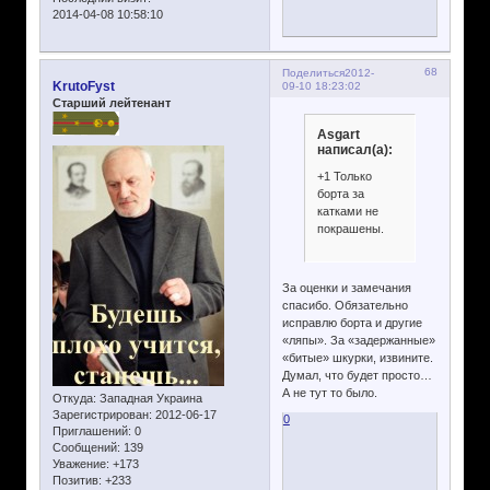
2014-04-08 10:58:10
68
Поделиться
2012-
KrutoFyst
09-10 18:23:02
Старший лейтенант
Asgart
написал(а):
+1 Только
борта за
катками не
покрашены.
За оценки и замечания
спасибо. Обязательно
исправлю борта и другие
«ляпы». За «задержанные»
«битые» шкурки, извините.
Думал, что будет просто…
А не тут то было.
Откуда:
Западная Украина
Зарегистрирован
: 2012-06-17
0
Приглашений:
0
Сообщений:
139
Уважение:
+173
Позитив:
+233