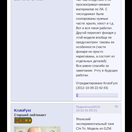
просматривал никаких
материалов по ЛА. С
«исходника» были
скопированы нужные
части: крыло, хвост и т.д.
Вот и вся «моя работа».
Другой переплет фонаря у
этой модели вообще не
предусмотрен: таковы ее
особенности (части
фонаря не просто
нарисованы, а состоят из
отдельных деталей).
Все равно спасибо за
замечание. Учту в будущих
работах.
Отредактировано KrutoFyst
(2012-10-09 22:42:43)
0
78
Поделиться
2012-
KrutoFyst
10-14 01:05:21
Старший лейтенант
Японский
экспериментальный танк
Chi-To. Модель из GZM.