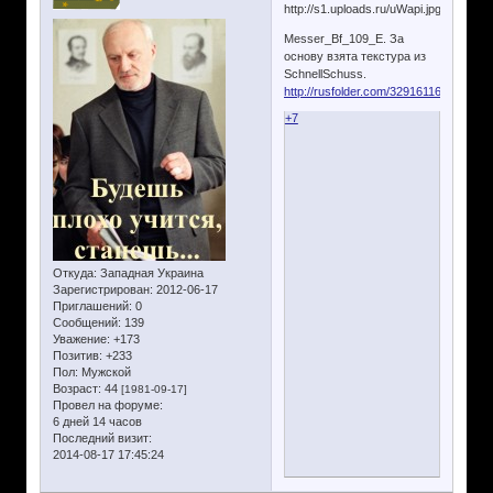
Messer_Bf_109_E. За
основу взята текстура из
SchnellSchuss.
http://rusfolder.com/32916116
+7
Откуда:
Западная Украина
Зарегистрирован
: 2012-06-17
Приглашений:
0
Сообщений:
139
Уважение:
+173
Позитив:
+233
Пол:
Мужской
Возраст:
44
[1981-09-17]
Провел на форуме:
6 дней 14 часов
Последний визит:
2014-08-17 17:45:24