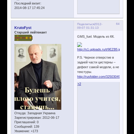
Последний визит:
2014-08-17 17:45:24
64
Поделиться
2012-
KrutoFyst
09-07 01:31:13
Старший лейтенант
GMS_fuel. Модель из КК.
P.S. Черное отверстие в
задней части цистерны –
дефект самой модели, а не
текстуры.
http://rusfolder.com/32503049
+2
Откуда:
Западная Украина
Зарегистрирован
: 2012-06-17
Приглашений:
0
Сообщений:
139
Уважение:
+173