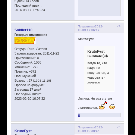
6 дней 14 часов
Последний визит:
2014-08-17 17:45:24
74
Поделиться
2012-
Soldier110
10-09 17:06:17
Генерал-полковник
KrutoFyst
Откуда:
Рига, Латвия
KrutoFyst
Зарегистрирован
: 2011-11-22
написал(а):
Приглашений:
0
Сообщений:
1068
Когда то, что
Уважение:
+272
надо, не
Позитив:
+372
получается, а
Пол:
Мужской
«рисовать»
Возраст:
27
[1998-11-10]
хочется
Провел на форуме:
2 месяца 17 дней
Последний визит:
2023-02-10 16:07:32
Истина. Не раз с этим
сталкивался.
0
75
Поделиться
2012-
KrutoFyst
10-09 19:38:45