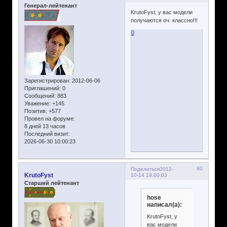
Генерал-лейтенант
KrutoFyst, у вас модели
получаются оч. классно!!!
0
Зарегистрирован
: 2012-06-06
Приглашений:
0
Сообщений:
883
Уважение:
+145
Позитив:
+577
Провел на форуме:
8 дней 13 часов
Последний визит:
2026-06-30 10:00:23
80
Поделиться
2012-
KrutoFyst
10-14 19:00:03
Старший лейтенант
hose
написал(а):
KrutoFyst, у
вас модели