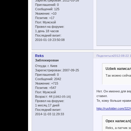
Зарегистрирован
: 2012-03-26
Приглашений:
0
Сообщений:
125
Уважение:
+10
Позитив:
+17
Пол:
Мужской
Провел на форуме:
1 день 18 часов
Последний визит:
2016-01-19 23:50:08
Reks
Поделиться
2012-08-22 
Заблокирован
Откуда:
г. Киев
Uzbek написал
Зарегистрирован
: 2007-09-25
Приглашений:
0
Так можно сейча
Сообщений:
2042
Уважение:
+715
Позитив:
+547
Нет. Он именно для вер
Пол:
Мужской
ставил.
Возраст:
44
[1982-05-16]
Те, кому больше нрави
Провел на форуме:
1 месяц 17 дней
http://rusfolder.com/32
Последний визит:
2014-11-03 11:29:33
Opex написал(
Reks, а патчик 