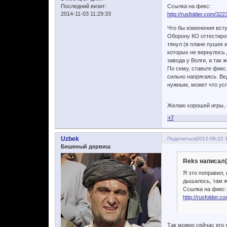
Последний визит:
Ссылка на фикс:
2014-11-03 11:29:33
http://rusfolder.com/32
Что бы изменения всту
Оборону КО оттестиров
тянул (в плане пушек и
которых не вернулось д
завода у Волги, а так 
По сему, ставьте фикс
сильно напрягаясь. Ве
нужным, может что усп
Желаю хорошей игры,
+7
Uzbek
Поделиться
2012-08-22 
Бешеный дервиш
Reks написал(
Я это поправил, 
дышалось, там же
Ссылка на фикс:
http://rusfolder.
Так можно сейчас его 