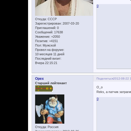
0
Откуда:
CCCР
Зарегистрирован
: 2007-03-20
Приглашений:
0
Сообщений:
17638
Уважение:
+2050
Позитив:
+4151
Пол:
Мужской
Провел на форуме:
10 месяцев 11 дней
Последний визит:
Вчера 22:15:21
Opex
Поделиться
2012-08-22 
Старший лейтенант
О_о
Reks, а патчик затраг
0
Откуда:
Россия