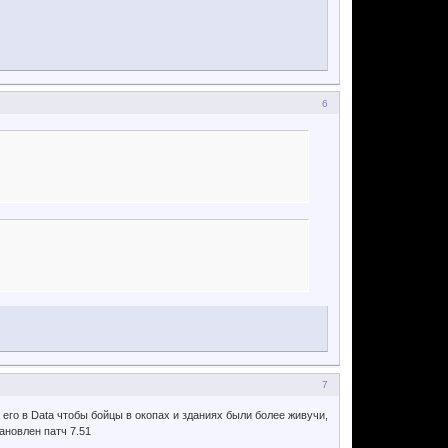
6
7
л его в Data чтобы бойцы в окопах и зданиях были более живучи,
ановлен патч 7.51