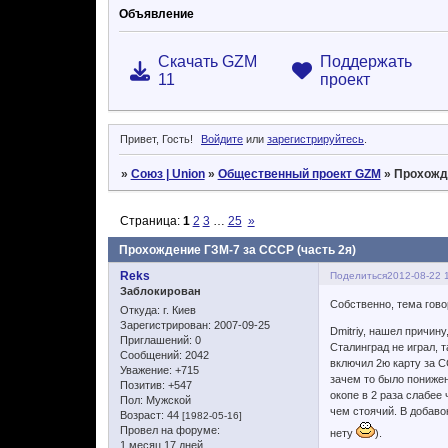
Объявление
Скачать GZM
Поддержать
11
проект
Привет, Гость!
Войдите
или
зарегистрируйтесь
.
»
Союз | Union
»
Общественный проект GZM
»
Прохожде
Страница:
1
2
3
…
25
»
Прохождение ГЗМ-7 за СССР (часть 2я)
Reks
Поделиться
2012-08-22 
Заблокирован
Собственно, тема гово
Откуда:
г. Киев
Зарегистрирован
: 2007-09-25
Dmitriy, нашел причину
Приглашений:
0
Сталинград не играл, 
Сообщений:
2042
включил 2ю карту за С
Уважение:
+715
зачем то было понижен
Позитив:
+547
окопе в 2 раза слабее 
Пол:
Мужской
чем стоячий. В добавок
Возраст:
44
[1982-05-16]
Провел на форуме:
нету
).
1 месяц 17 дней