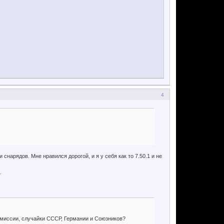
4
 снарядов. Мне нравился дорогой, и я у себя как то 7.50.1 и не
.
е миссии, случайки СССР, Германии и Союзников?