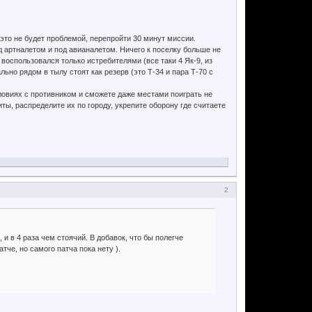
 это не будет проблемой, перепройти 30 минут миссии.
 артналетом и под авианалетом. Ничего к поселку больше не
 воспользовался только истребителями (все таки 4 Як-9, из
льно рядом в тылу стоят как резерв (это Т-34 и пара Т-70 с
словиях с противником и сможете даже местами поиграть не
ты, распределите их по городу, укрепите оборону где считаете
2
 и в 4 раза чем стоячий. В добавок, что бы полегче
тче, но самого патча пока нету ).