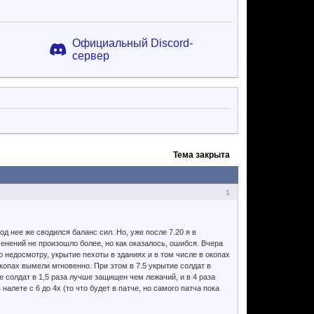
Официальный Discord-
сервер
Тема закрыта
1
од нее же сводился баланс сил. Но, уже после 7.20 я в
менений не произошло более, но как оказалось, ошибся. Вчера
о недосмотру, укрытие пехоты в зданиях и в том числе в окопах
окопах вымели мгновенно. При этом в 7.5 укрытие солдат в
пе солдат в 1,5 раза лучше защищен чем лежачий, и в 4 раза
алете с 6 до 4х (то что будет в патче, но самого патча пока