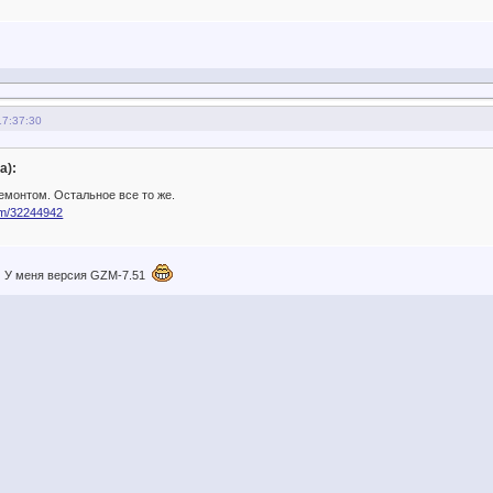
17:37:30
а):
монтом. Остальное все то же.
com/32244942
)) У меня версия GZM-7.51