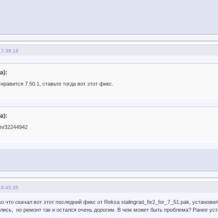
17:39:18
а):
нравится 7.50.1, ставьте тогда вот этот фикс.
а):
com/32244942
18:45:35
о что скачал вот этот последний фикс от Reksa stalingrad_fix2_for_7_51.pak, установи
ись, но ремонт так и остался очень дорогим. В чем может быть проблема? Ранее уст