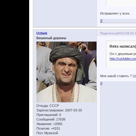
Исправляет у всех.
0
Uzbek
Поделиться
2012-08-22 
Бешеный дервиш
Reks написал(
Он с дешевым ре
http://rusfolder.
Мне какой ставить ? )
0
Откуда:
CCCР
Зарегистрирован
: 2007-03-20
Приглашений:
0
Сообщений:
17638
Уважение:
+2050
Позитив:
+4151
Пол:
Мужской