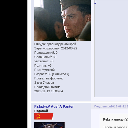
0
Откуда:
Краснодарский край
Зарегистрирован
: 2012-08-22
Приглашений:
0
Сообщений:
30
Уважение:
+0
Позитив:
+3
Пол:
Мужской
Возраст:
36
[1989-12-19]
Провел на форуме:
3 дня 7 часов
Последний визит:
2013-11-13 13:06:04
Pz.kpfw.V Ausf.A Panter
Поделиться
2012-08-22 
Рядовой
Reks написал(а
Теперь в окопе с