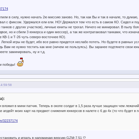
237174
пили в силу, нужно начать 2ю миссию заново. Но, так как Вы и так в начале, то думаю,
ал с фиксом. Удержался ели ели. НО! Держался тем что есть в самом КО. Сидел и под
 танков с других участков), личные юниты не трогал. Ничего не минировал. В пылу боя
вое, но и сбили 3 юнкерса и один мессер), а так же контратаковал танками, что изнача
же КВ-1 и Т-26 чуть северо-восточнее КО).
. Легкой игры не будет, ибо все равно придется неслабо потеть. Но будете в равных у
дь Вам не нужно тестить как мне (ничем не пользуясь). Вы заранее подтянете свои юни
еете заминировать, ну и т.д.
 и победы!
14:59:58
а):
и вложил в мини патчик. Теперь в окопе солдат в 1,5 раза лучше защищен чем лежачий,
 апдейт моих карт на предмет снижения юнкерсов в налете с 6 до 4х (то что будет в па
com/32237174
установить и играть в напоминаю версию GZM-7.51 !?