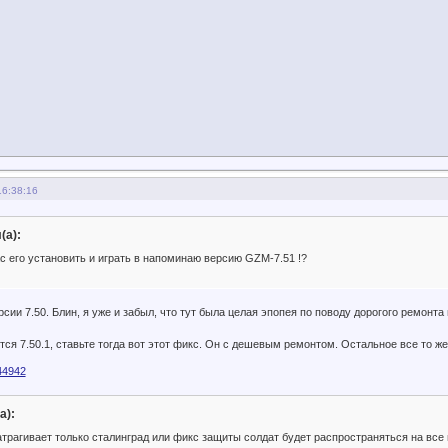
16:38:16
(а):
с его установить и играть в напоминаю версию GZM-7.51 !?
сии 7.50. Блин, я уже и забыл, что тут была целая эпопея по поводу дорогого ремонта и
тся 7.50.1, ставьте тогда вот этот фикс. Он с дешевым ремонтом. Остальное все то же
244942
а):
затрагивает только сталинград или фикс защиты солдат будет распространяться на вс