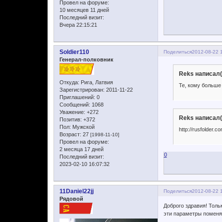
Провел на форуме:
10 месяцев 11 дней
Последний визит:
Вчера 22:15:21
Soldier110
Поделиться
2012-08-22 
Генерал-полковник
Reks написал(
Откуда:
Рига, Латвия
Те, кому больше 
Зарегистрирован
: 2011-11-22
Приглашений:
0
Сообщений:
1068
Уважение:
+272
Reks написал(
Позитив:
+372
Пол:
Мужской
http://rusfolder.
Возраст:
27
[1998-11-10]
Провел на форуме:
2 месяца 17 дней
0
Последний визит:
2023-02-10 16:07:32
11Daniel22jj
Поделиться
2012-08-22 
Рядовой
Доброго здравия! Тольк
эти параметры поменял