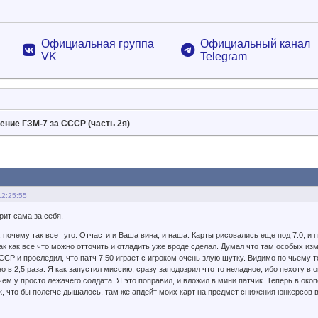
Официальная группа
Официальный канал
VK
Telegram
ние ГЗМ-7 за СССР (часть 2я)
12:25:55
рит сама за себя.
, почему так все туго. Отчасти и Ваша вина, и наша. Карты рисовались еще под 7.0, и п
так как все что можно отточить и отладить уже вроде сделал. Думал что там особых из
ССР и проследил, что патч 7.50 играет с игроком очень злую шутку. Видимо по чьему т
о в 2,5 раза. Я как запустил миссию, сразу заподозрил что то неладное, ибо пехоту в 
чем у просто лежачего солдата. Я это поправил, и вложил в мини патчик. Теперь в око
, что бы полегче дышалось, там же апдейт моих карт на предмет снижения юнкерсов в н