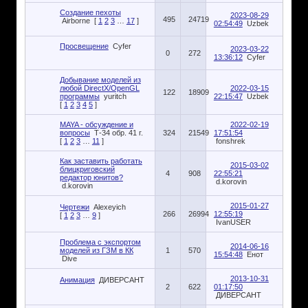
Создание пехоты
2023-08-29
495
24719
Airborne
[
1
2
3
…
17
]
02:54:49
Uzbek
Просвещение
Cyfer
2023-03-22
0
272
13:36:12
Cyfer
Добывание моделей из
любой DirectX/OpenGL
2022-03-15
122
18909
программы
yuritch
22:15:47
Uzbek
[
1
2
3
4
5
]
MAYA - обсуждение и
2022-02-19
вопросы
Т-34 обр. 41 г.
324
21549
17:51:54
[
1
2
3
…
11
]
fonshrek
Как заставить работать
2015-03-02
блицкриговский
4
908
22:55:21
редактор юнитов?
d.korovin
d.korovin
2015-01-27
Чертежи
Alexeyich
266
26994
12:55:19
[
1
2
3
…
9
]
IvanUSER
Проблема с экспортом
2014-06-16
моделей из ГЗМ в КК
1
570
15:54:48
Енот
Dive
2013-10-31
Анимация
ДИВЕРСАНТ
2
622
01:17:50
ДИВЕРСАНТ