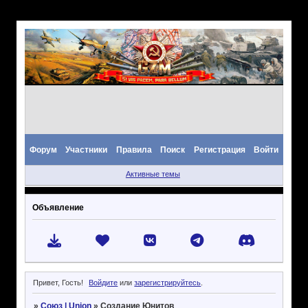
Форум
Участники
Правила
Поиск
Регистрация
Войти
Активные темы
Объявление
Привет, Гость!
Войдите
или
зарегистрируйтесь
.
»
Союз | Union
»
Создание Юнитов