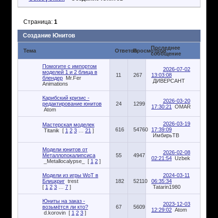
Страница:
1
Создание Юнитов
Последнее
Тема
Ответов
Просмотров
сообщение
Помогите с импортом
2026-07-02
моделей 1 и 2 блица в
11
267
13:03:08
блендер
Мr.Fer
ДИВЕРСАНТ
Animations
Карибский кризис -
2026-03-20
редактирование юнитов
24
1299
17:30:21
OMAR
Atom
2026-03-19
Мастерская моделек
616
54760
17:39:09
Titanik
[
1
2
3
…
21
]
ИмбирьТВ
Модели юнитов от
2026-02-08
Металлопокалипсиса
55
4947
02:21:54
Uzbek
_Metallocalypse_
[
1
2
]
Модели из игры WoT в
2024-03-11
Блицкриг
trest
182
52110
06:35:34
[
1
2
3
…
7
]
Tatarin1980
Юниты на заказ -
2023-12-03
возьмётся ли кто?
67
5609
12:29:02
Atom
d.korovin
[
1
2
3
]