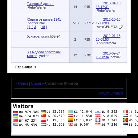
2013-04-13
Танковый десант
14
945
15:17:31
RebelWerfer
RebelWerfer
Юниты от panzer1941
2012-10-18
panzer1941
518
27712
12:00:03
[
1
2
3
…
18
]
AlexGENERAL_Z
2012-01-18
бункера
scorch62-94
2
735
10:05:53
scorch62-94
3D модели советских
2010-09-24
12
2701
танков
yuritch
16:58:34
net907
Страница:
1
»
Союз | Union
»
Создание Юнитов
создать форум